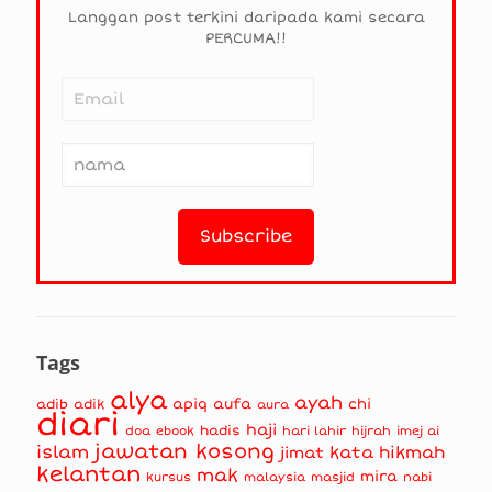
Langgan post terkini daripada kami secara
PERCUMA!!
Tags
alya
ayah
apiq
aufa
chi
adib
adik
aura
diari
haji
hadis
doa
ebook
hari lahir
hijrah
imej ai
jawatan kosong
islam
kata hikmah
jimat
kelantan
mak
mira
kursus
masjid
nabi
malaysia