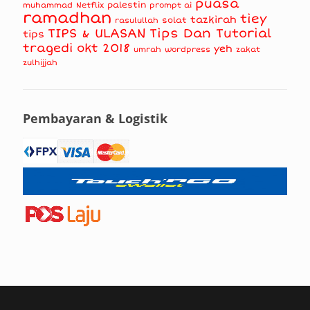
puasa
muhammad
palestin
Netflix
prompt ai
ramadhan
tiey
tazkirah
solat
rasulullah
TIPS & ULASAN
Tips Dan Tutorial
tips
tragedi okt 2018
yeh
umrah
wordpress
zakat
zulhijjah
Pembayaran & Logistik