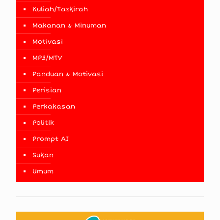
Kuliah/Tazkirah
Makanan & Minuman
Motivasi
MP3/MTV
Panduan & Motivasi
Perisian
Perkakasan
Politik
Prompt AI
Sukan
Umum