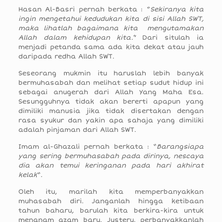
Hasan Al-Basri pernah berkata : “
Sekiranya kita
ingin mengetahui kedudukan kita di sisi Allah SWT,
maka lihatlah bagaimana kita mengutamakan
Allah dalam kehidupan kita
.” Dari situlah ia
menjadi petanda sama ada kita dekat atau jauh
daripada redha Allah SWT.
Seseorang mukmin itu haruslah lebih banyak
bermuhasabah dan melihat setiap sudut hidup ini
sebagai anugerah dari Allah Yang Maha Esa.
Sesungguhnya tidak akan bererti apapun yang
dimiliki manusia jika tidak disertakan dengan
rasa syukur dan yakin apa sahaja yang dimiliki
adalah pinjaman dari Allah SWT.
Imam al-Ghazali pernah berkata : “
Barangsiapa
yang sering bermuhasabah pada dirinya, nescaya
dia akan temui keringanan pada hari akhirat
kelak
“.
Oleh itu, marilah kita memperbanyakkan
muhasabah diri. Janganlah hingga ketibaan
tahun baharu, barulah kita berkira-kira untuk
menanam azam baru. Justeru. perbanyakkanlah