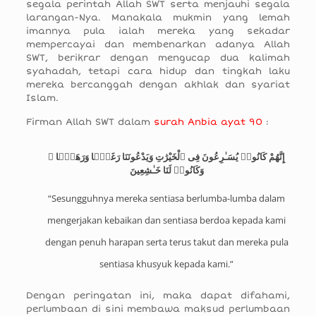
segala perintah Allah SWT serta menjauhi segala
larangan-Nya. Manakala mukmin yang lemah
imannya pula ialah mereka yang sekadar
mempercayai dan membenarkan adanya Allah
SWT, berikrar dengan mengucap dua kalimah
syahadah, tetapi cara hidup dan tingkah laku
mereka bercanggah dengan akhlak dan syariat
Islam.
Firman Allah SWT dalam
surah Anbia ayat 90
:
إِنَّهُمْ كَانُوا۟ يُسَـٰرِعُونَ فِى ٱلْخَيْرَٰتِ وَيَدْعُونَنَا رَغَبًۭا وَرَهَبًۭا ۖ
وَكَانُوا۟ لَنَا خَـٰشِعِينَ
“Sesungguhnya mereka sentiasa berlumba-lumba dalam
mengerjakan kebaikan dan sentiasa berdoa kepada kami
dengan penuh harapan serta terus takut dan mereka pula
sentiasa khusyuk kepada kami.”
Dengan peringatan ini, maka dapat difahami,
perlumbaan di sini membawa maksud perlumbaan