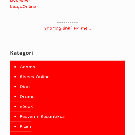
MyKelate
NiagaOnline
----------
Sharing link? PM me...
Kategori
Agama
Bisnes Online
Diari
Drama
eBook
Fesyen & Kecantikan
Filem