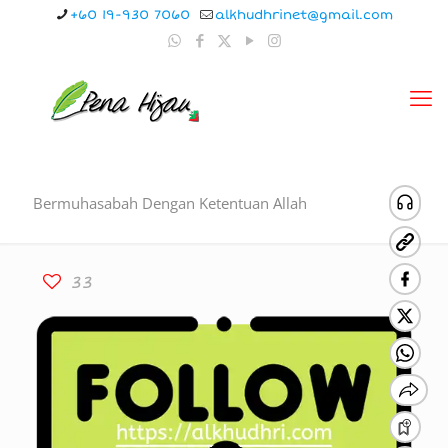
+60 19-930 7060
alkhudhrinet@gmail.com
Bermuhasabah Dengan Ketentuan Allah
33