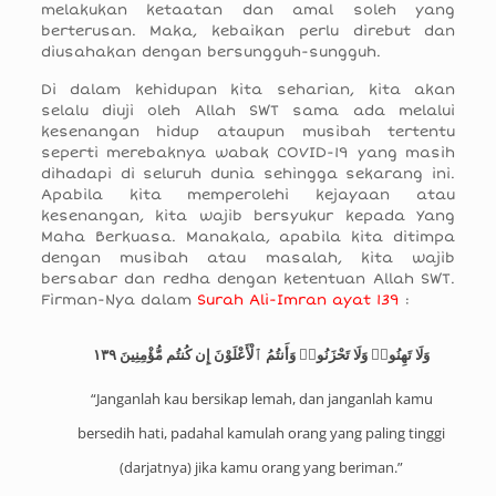
melakukan ketaatan dan amal soleh yang
berterusan. Maka, kebaikan perlu direbut dan
diusahakan dengan bersungguh-sungguh.
Di dalam kehidupan kita seharian, kita akan
selalu diuji oleh Allah SWT sama ada melalui
kesenangan hidup ataupun musibah tertentu
seperti merebaknya wabak COVID-19 yang masih
dihadapi di seluruh dunia sehingga sekarang ini.
Apabila kita memperolehi kejayaan atau
kesenangan, kita wajib bersyukur kepada Yang
Maha Berkuasa. Manakala, apabila kita ditimpa
dengan musibah atau masalah, kita wajib
bersabar dan redha dengan ketentuan Allah SWT.
Firman-Nya dalam
Surah Ali-Imran ayat 139
:
وَلَا تَهِنُوا۟ وَلَا تَحْزَنُوا۟ وَأَنتُمُ ٱلْأَعْلَوْنَ إِن كُنتُم مُّؤْمِنِينَ ١٣٩
“Janganlah kau bersikap lemah, dan janganlah kamu
bersedih hati, padahal kamulah orang yang paling tinggi
(darjatnya) jika kamu orang yang beriman.”