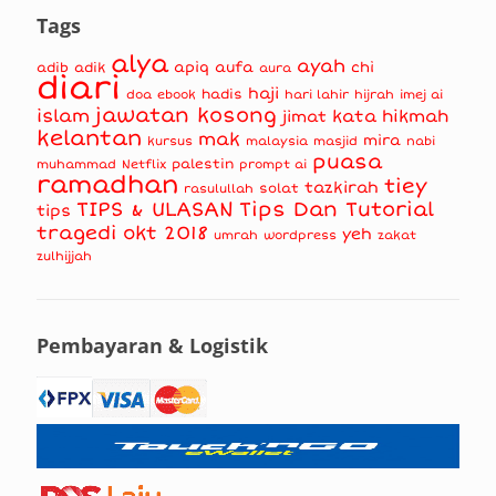
Tags
alya
ayah
apiq
aufa
chi
adib
adik
aura
diari
haji
hadis
doa
ebook
hari lahir
hijrah
imej ai
jawatan kosong
islam
kata hikmah
jimat
kelantan
mak
mira
kursus
masjid
nabi
malaysia
puasa
muhammad
palestin
Netflix
prompt ai
ramadhan
tiey
tazkirah
solat
rasulullah
TIPS & ULASAN
Tips Dan Tutorial
tips
tragedi okt 2018
yeh
umrah
wordpress
zakat
zulhijjah
Pembayaran & Logistik