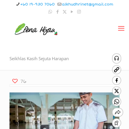
+60 19-930 7060
alkhudhrinet@gmail.com
Seikhlas Kasih Sejuta Harapan
76