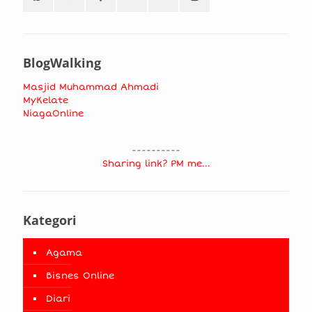
BlogWalking
Masjid Muhammad Ahmadi
MyKelate
NiagaOnline
----------
Sharing link? PM me...
Kategori
Agama
Bisnes Online
Diari