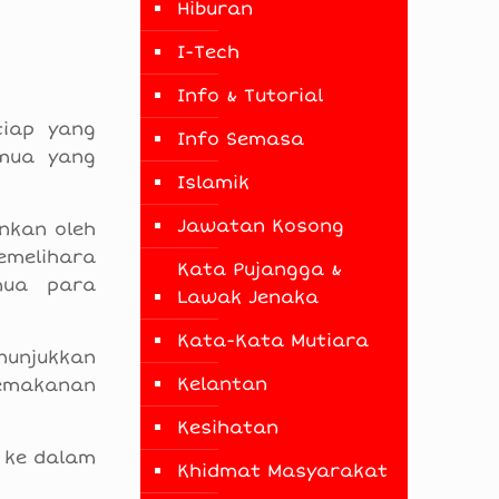
Hiburan
I-Tech
Info & Tutorial
tiap yang
Info Semasa
emua yang
Islamik
Jawatan Kosong
nkan oleh
emelihara
Kata Pujangga &
mua para
Lawak Jenaka
Kata-Kata Mutiara
nunjukkan
Kelantan
pemakanan
Kesihatan
 ke dalam
Khidmat Masyarakat