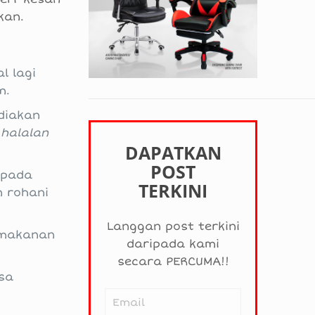
kan.
l lagi
m.
diakan
p
halalan
DAPATKAN
POST
epada
TERKINI
 rohani
Langgan post terkini
 makanan
daripada kami
secara PERCUMA!!
asa