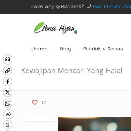
Have any questions?
+60 19-930 70
Utama
Blog
Produk & Servis
Kewajipan Mencari Yang Halal
47