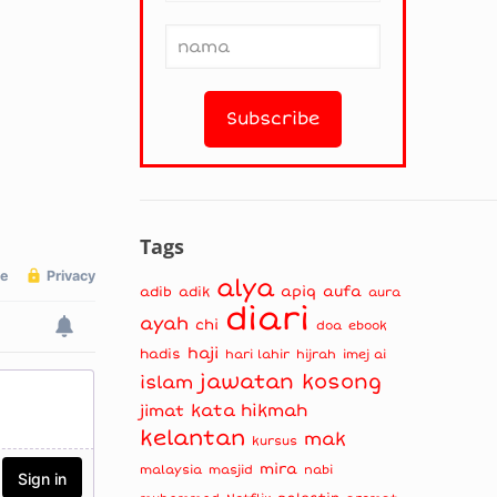
Tags
alya
apiq
aufa
adib
adik
aura
diari
ayah
chi
doa
ebook
haji
hadis
hari lahir
hijrah
imej ai
jawatan kosong
islam
kata hikmah
jimat
kelantan
mak
kursus
mira
masjid
nabi
malaysia