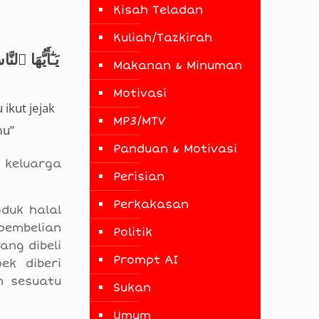
Kisah Teladan
Kuliah/Tazkirah
يَـٰٓأَيُّهَا 
Makanan & Minuman
Motivasi
ikut jejak
MP3/MTV
mu”
Panduan & Motivasi
 keluarga
Perisian
Perkakasan
duk halal
pembelian
Politik
ng dibeli
Prompt AI
ek diberi
n sesuatu
Sukan
Umum