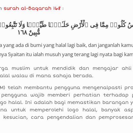
am
surah al-Baqarah 168
:
ٱلنَّاسُ كُلُوا۟ مِمَّا فِى ٱلْأَرْضِ حَلَـٰلًۭا طَيِّبًۭا وَلَا تَتَّبِع
مُّبِينٌ ١٦٨
yang ada di bumi yang halal lagi baik, dan janganlah kamu 
ya Syaitan itu ialah musuh yang terang lagi nyata bagi ka
arga muslim untuk mendidik dan mengajar ahli
al walau di mana sahaja berada.
IM) telah membantu pengguna mengenalpasti pro
i pengguna wajib memberi perhatian terhadap 
o halal. Ini adalah bagi memastikan barangan ya
rana untuk memperolehi logo halal, banyak asp
, kesucian, cara pengendalian dan pemprosesa