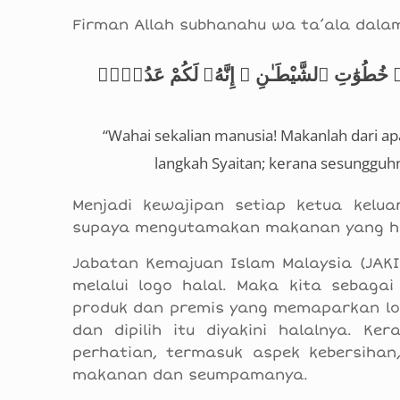
Firman Allah subhanahu wa ta’ala dal
ُوا۟ خُطُوَٰتِ ٱلشَّيْطَـٰنِ ۚ إِنَّهُۥ لَكُمْ عَدُوٌّۭ
“Wahai sekalian manusia! Makanlah dari apa 
langkah Syaitan; kerana sesungguhn
Menjadi kewajipan setiap ketua kelu
supaya mengutamakan makanan yang hal
Jabatan Kemajuan Islam Malaysia (JAK
melalui logo halal. Maka kita sebaga
produk dan premis yang memaparkan log
dan dipilih itu diyakini halalnya. Ke
perhatian, termasuk aspek kebersihan
makanan dan seumpamanya.