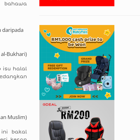
u, bahawa
h daripada
 al-Bukhari)
isu halal
Sedangkan
dan Muslim)
ni bakal
eri kesan