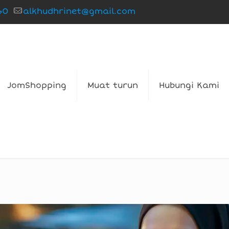
60
alkhudhrinet@gmail.com
JomShopping
Muat turun
Hubungi Kami