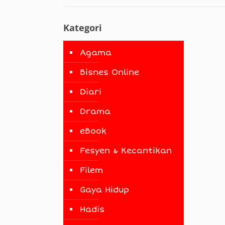
Kategori
Agama
Bisnes Online
Diari
Drama
eBook
Fesyen & Kecantikan
Filem
Gaya Hidup
Hadis