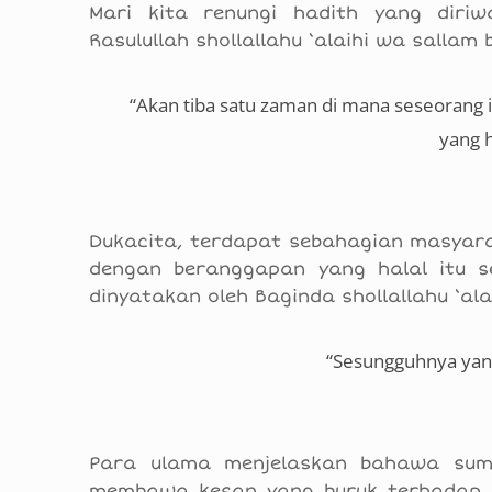
Mari kita renungi hadith yang diriw
Rasulullah shollallahu ‘alaihi wa salla
“Akan tiba satu zaman di mana seseorang 
yang h
Dukacita, terdapat sebahagian masyara
dengan beranggapan yang halal itu s
dinyatakan oleh Baginda shollallahu ‘a
“Sesungguhnya yang 
Para ulama menjelaskan bahawa sum
membawa kesan yang buruk terhadap di