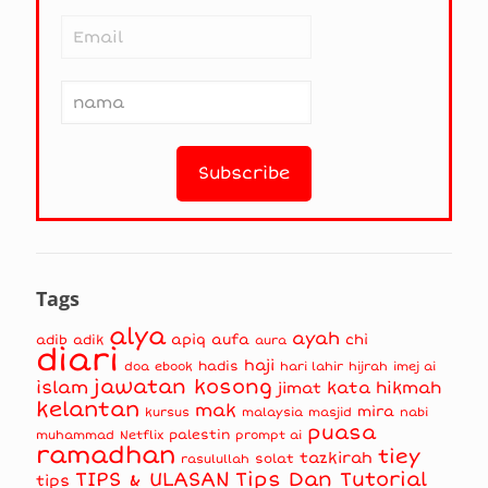
Tags
alya
ayah
apiq
aufa
chi
adib
adik
aura
diari
haji
hadis
doa
ebook
hari lahir
hijrah
imej ai
jawatan kosong
islam
kata hikmah
jimat
kelantan
mak
mira
kursus
masjid
nabi
malaysia
puasa
muhammad
palestin
Netflix
prompt ai
ramadhan
tiey
tazkirah
solat
rasulullah
TIPS & ULASAN
Tips Dan Tutorial
tips