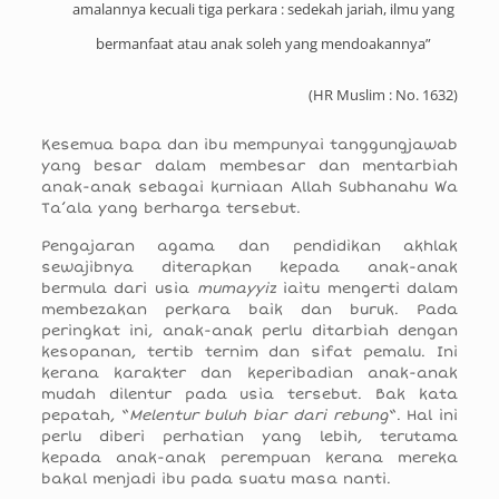
amalannya kecuali tiga perkara : sedekah jariah, ilmu yang
bermanfaat atau anak soleh yang mendoakannya”
(HR Muslim :
No. 1632
)
Kesemua bapa dan ibu mempunyai tanggungjawab
yang besar dalam membesar dan mentarbiah
anak-anak sebagai kurniaan Allah Subhanahu Wa
Ta’ala yang berharga tersebut.
Pengajaran agama dan pendidikan akhlak
sewajibnya diterapkan kepada anak-anak
bermula dari usia
mumayyiz
iaitu mengerti dalam
membezakan perkara baik dan buruk. Pada
peringkat ini, anak-anak perlu ditarbiah dengan
kesopanan, tertib ternim dan sifat pemalu. Ini
kerana karakter dan keperibadian anak-anak
mudah dilentur pada usia tersebut. Bak kata
pepatah, “
Melentur buluh biar dari rebung
“. Hal ini
perlu diberi perhatian yang lebih, terutama
kepada anak-anak perempuan kerana mereka
bakal menjadi ibu pada suatu masa nanti.