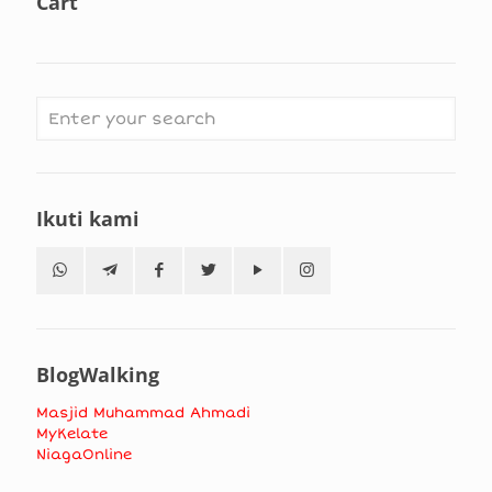
Cart
Ikuti kami
BlogWalking
Masjid Muhammad Ahmadi
MyKelate
NiagaOnline