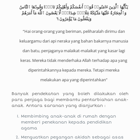
يَـٰٓأَيُّهَا ٱلَّذِينَ ءَامَنُوا۟ قُوٓا۟ أَنفُسَكُمْ وَأَهْلِيكُمْ نَارًۭا وَقُودُهَا ٱلنَّاسُ
وَٱلْحِجَارَةُ عَلَيْهَا مَلَـٰٓئِكَةٌ غِلَاظٌۭ شِدَادٌۭ لَّا يَعْصُونَ ٱللَّهَ مَآ أَمَرَهُمْ
وَيَفْعَلُونَ مَا يُؤْمَرُونَ ٦
“Hai orang-orang yang beriman, peliharalah dirimu dan
keluargamu dari api neraka yang bahan bakarnya manusia
dan batu, penjaganya malaikat-malaikat yang kasar lagi
keras. Mereka tidak menderhaka Allah terhadap apa yang
diperintahkannya kepada mereka. Tetapi mereka
melakukan apa yang diperintahkan”
Banyak pendekatan yang boleh dilakukan oleh
para penjaga bagi membantu pentarbiahan anak-
anak. Antara saranan yang dianjurkan :
Membimbing anak-anak di rumah dengan
memberi penekanan kepada pendidikan
agama
Menguatkan pegangan akidah sebagai asas