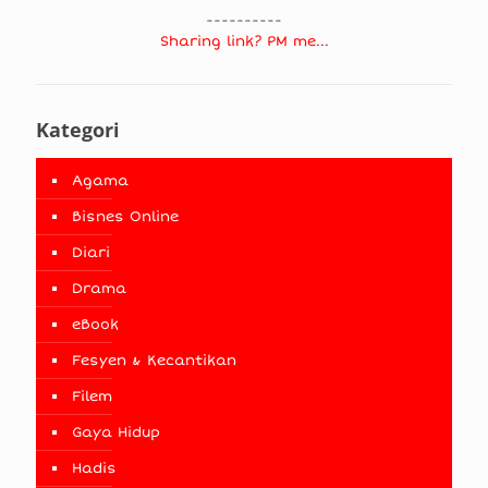
----------
Sharing link? PM me...
Kategori
Agama
Bisnes Online
Diari
Drama
eBook
Fesyen & Kecantikan
Filem
Gaya Hidup
Hadis