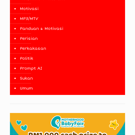
Motivasi
MP3/MTV
Panduan & Motivasi
Perisian
Perkakasan
Politik
Prompt AI
Sukan
Umum