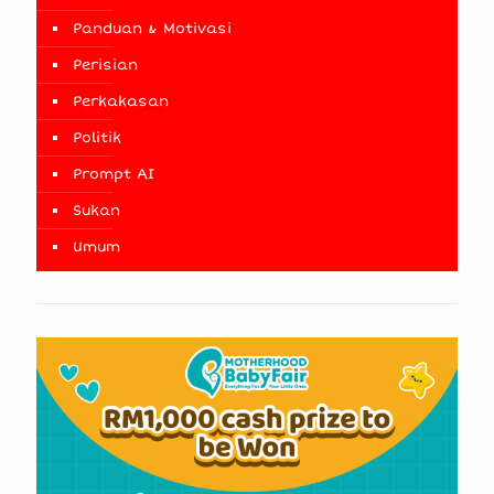
Panduan & Motivasi
Perisian
Perkakasan
Politik
Prompt AI
Sukan
Umum