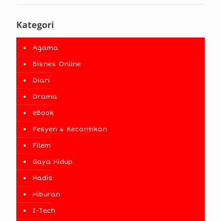
Kategori
Agama
Bisnes Online
Diari
Drama
eBook
Fesyen & Kecantikan
Filem
Gaya Hidup
Hadis
Hiburan
I-Tech