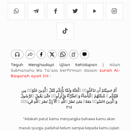
Teguh Menghadapi Ujian Kehidupan
| Allah
Subhanahu Wa Ta’ala berfirman dalam
surah Al-
Baqarah ayat 214
:
أَمْ حَسِبْتُمْ أَن تَدْخُلُوا۟ ٱلْجَنَّةَ وَلَمَّا يَأْتِكُم مَّثَلُ ٱلَّذِينَ خَلَوْا۟ مِن
قَبْلِكُم ۖ مَّسَّتْهُمُ ٱلْبَأْسَآءُ وَٱلضَّرَّآءُ وَزُلْزِلُوا۟ حَتَّىٰ يَقُولَ ٱلرَّسُولُ
وَٱلَّذِينَ ءَامَنُوا۟ مَعَهُۥ مَتَىٰ نَصْرُ ٱللَّهِ ۗ أَلَآ إِنَّ نَصْرَ ٱللَّهِ قَرِيبٌۭ
٢١٤
“Adakah patut kamu menyangka bahawa kamu akan
masuk syurga, padahal belum sampai kepada kamu (ujian