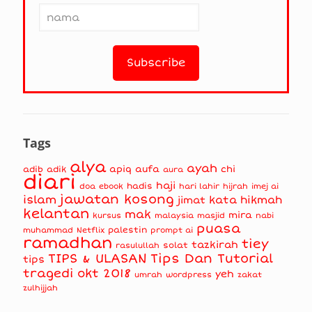
Tags
alya
ayah
apiq
aufa
chi
adib
adik
aura
diari
haji
hadis
doa
ebook
hari lahir
hijrah
imej ai
jawatan kosong
islam
kata hikmah
jimat
kelantan
mak
mira
kursus
masjid
nabi
malaysia
puasa
muhammad
palestin
Netflix
prompt ai
ramadhan
tiey
tazkirah
solat
rasulullah
TIPS & ULASAN
Tips Dan Tutorial
tips
tragedi okt 2018
yeh
umrah
wordpress
zakat
zulhijjah