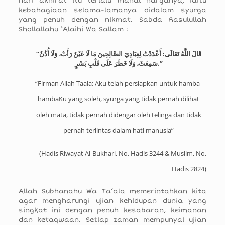
hari akhirat itu terlalu mahal harganya, iaitu
kebahagiaan selama-lamanya didalam syurga
yang penuh dengan nikmat. Sabda Rasulullah
Shollallahu ‘Alaihi Wa Sallam :
“قَالَ اللَّهُ تَعَالَى: أَعْدَدْتُ لِعِبَادِيَ الصَّالِحِينَ مَا لَا عَيْنٌ رَأَتْ، وَلَا أُذُنٌ
سَمِعَتْ، وَلَا خَطَرَ عَلَى قَلْبِ بَشَرٍ.”
“Firman Allah Taala: Aku telah persiapkan untuk hamba-
hambaKu yang soleh, syurga yang tidak pernah dilihat
oleh mata, tidak pernah didengar oleh telinga dan tidak
pernah terlintas dalam hati manusia”
(Hadis Riwayat
Al-Bukhari, No. Hadis 3244
&
Muslim, No.
Hadis 2824
)
Allah Subhanahu Wa Ta’ala memerintahkan kita
agar mengharungi ujian kehidupan dunia yang
singkat ini dengan penuh kesabaran, keimanan
dan ketaqwaan. Setiap zaman mempunyai ujian