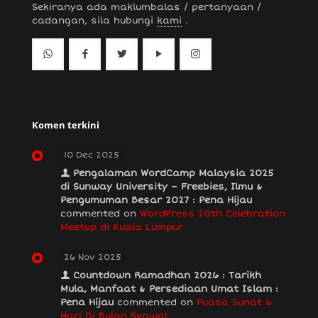
Sekiranya ada maklumbalas / pertanyaan /
cadangan, sila hubungi
kami
.
Komen terkini
10 Dec 2025
Pengalaman WordCamp Malaysia 2025
di Sunway University – Freebies, Ilmu &
Pengumuman Besar 2027 : Pena Hijau
commented on
WordPress 20th Celebration
Meetup di Kuala Lumpur
26 Nov 2025
Countdown Ramadhan 2026 : Tarikh
Mula, Manfaat & Persediaan Umat Islam :
Pena Hijau
commented on
Puasa Sunat 6
Hari Di Bulan Syawal