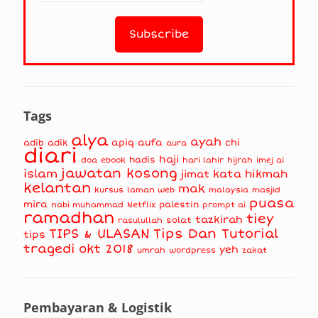
Tags
alya
ayah
apiq
aufa
chi
adib
adik
aura
diari
haji
hadis
doa
ebook
hari lahir
hijrah
imej ai
jawatan kosong
islam
kata hikmah
jimat
kelantan
mak
kursus
masjid
laman web
malaysia
puasa
mira
nabi muhammad
palestin
Netflix
prompt ai
ramadhan
tiey
tazkirah
solat
rasulullah
TIPS & ULASAN
Tips Dan Tutorial
tips
tragedi okt 2018
yeh
umrah
wordpress
zakat
Pembayaran & Logistik