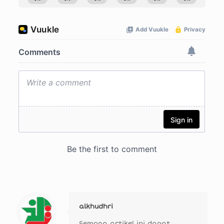
alkhudhri
Semoga artikel ini dapat