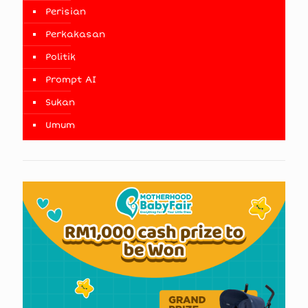
Perisian
Perkakasan
Politik
Prompt AI
Sukan
Umum