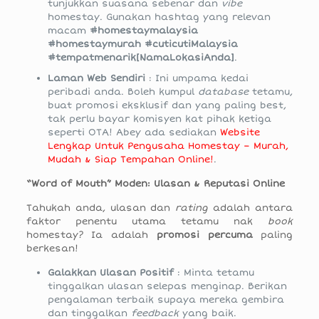
tunjukkan suasana sebenar dan
vibe
homestay. Gunakan hashtag yang relevan
macam
#homestaymalaysia
#homestaymurah #cuticutiMalaysia
#tempatmenarik[NamaLokasiAnda]
.
Laman Web Sendiri
: Ini umpama kedai
peribadi anda. Boleh kumpul
database
tetamu,
buat promosi eksklusif dan yang paling best,
tak perlu bayar komisyen kat pihak ketiga
seperti OTA! Abey ada sediakan
Website
Lengkap Untuk Pengusaha Homestay – Murah,
Mudah & Siap Tempahan Online!
.
“Word of Mouth” Moden: Ulasan & Reputasi Online
Tahukah anda, ulasan dan
rating
adalah antara
faktor penentu utama tetamu nak
book
homestay? Ia adalah
promosi percuma
paling
berkesan!
Galakkan Ulasan Positif
: Minta tetamu
tinggalkan ulasan selepas menginap. Berikan
pengalaman terbaik supaya mereka gembira
dan tinggalkan
feedback
yang baik.