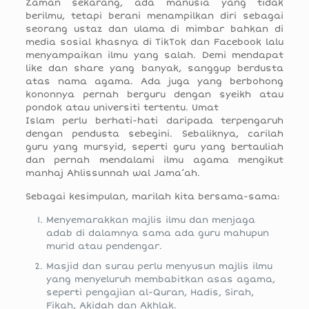
Zaman sekarang, ada manusia yang tidak
berilmu, tetapi berani menampilkan diri sebagai
seorang ustaz dan ulama di mimbar bahkan di
media sosial khasnya di TikTok dan Facebook lalu
menyampaikan ilmu yang salah. Demi mendapat
like dan share yang banyak, sanggup berdusta
atas nama agama. Ada juga yang berbohong
kononnya pernah berguru dengan syeikh atau
pondok atau universiti tertentu. Umat
Islam perlu berhati-hati daripada terpengaruh
dengan pendusta sebegini. Sebaliknya, carilah
guru yang mursyid, seperti guru yang bertauliah
dan pernah mendalami ilmu agama mengikut
manhaj Ahlissunnah wal Jama’ah.
Sebagai kesimpulan, marilah kita bersama-sama:
Menyemarakkan majlis ilmu dan menjaga
adab di dalamnya sama ada guru mahupun
murid atau pendengar.
Masjid dan surau perlu menyusun majlis ilmu
yang menyeluruh membabitkan asas agama,
seperti pengajian al-Quran, Hadis, Sirah,
Fikah, Akidah dan Akhlak.