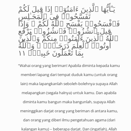
يَـٰٓأَيُّهَا ٱلَّذِينَ ءَامَنُوٓا۟ إِذَا قِيلَ لَكُمْ
تَفَسَّحُوا۟ فِى ٱلْمَجَـٰلِسِ
فَٱفْسَحُوا۟ يَفْسَحِ ٱللَّهُ لَكُمْ ۖ وَإِذَا
قِيلَ ٱنشُزُوا۟ فَٱنشُزُوا۟ يَرْفَعِ
ٱللَّهُ ٱلَّذِينَ ءَامَنُوا۟ مِنكُمْ وَٱلَّذِينَ
أُوتُوا۟ ٱلْعِلْمَ دَرَجَـٰتٍۢ ۚ وَٱللَّهُ
بِمَا تَعْمَلُونَ خَبِيرٌۭ ١١
“Wahai orang yang beriman! Apabila diminta kepada kamu
memberi lapang dari tempat duduk kamu (untuk orang
lain) maka lapangkanlah seboleh-bolehnya supaya Allah
melapangkan (segala halnya) untuk kamu. Dan apabila
diminta kamu bangun maka bangunlah, supaya Allah
meninggikan darjat orang yang beriman di antara kamu,
dan orang yang diberi ilmu pengetahuan agama (dari
kalangan kamu) – beberapa darjat. Dan (ingatlah), Allah