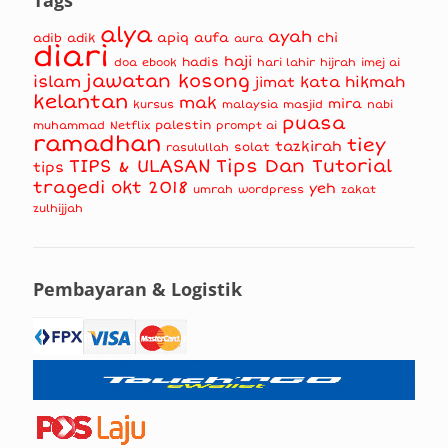
alya
ayah
apiq
aufa
chi
adib
adik
aura
diari
haji
hadis
doa
ebook
hari lahir
hijrah
imej ai
jawatan kosong
islam
kata hikmah
jimat
kelantan
mak
mira
kursus
masjid
nabi
malaysia
puasa
muhammad
palestin
Netflix
prompt ai
ramadhan
tiey
tazkirah
solat
rasulullah
TIPS & ULASAN
Tips Dan Tutorial
tips
tragedi okt 2018
yeh
umrah
wordpress
zakat
zulhijjah
Pembayaran & Logistik