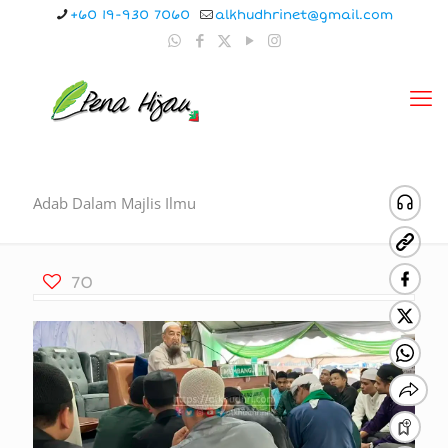
+60 19-930 7060
alkhudhrinet@gmail.com
Adab Dalam Majlis Ilmu
70