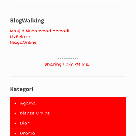
BlogWalking
Masjid Muhammad Ahmadi
MyKelate
NiagaOnline
----------
Sharing link? PM me...
Kategori
Agama
Bisnes Online
Diari
Drama