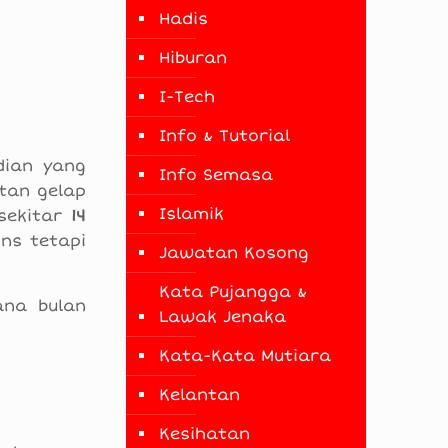
Hadis
Hiburan
I-Tech
Info & Tutorial
dian yang
Info Semasa
atan gelap
Islamik
sekitar
14
ns tetapi
Jawatan Kosong
Kata Pujangga &
ana bulan
Lawak Jenaka
Kata-Kata Mutiara
Kelantan
Kesihatan