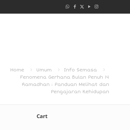
Home
Umum
Info Semasa
Fenomena Gerhana Bulan Penuh 14
Ramadhan : Panduan Melihat dan
Pengajaran Kehidupan
Cart