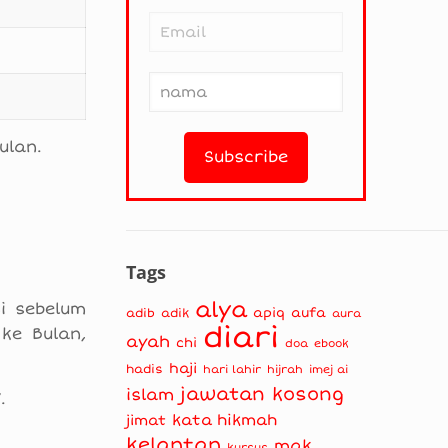
ulan.
Tags
alya
i sebelum
apiq
aufa
adib
adik
aura
diari
ke Bulan,
ayah
chi
doa
ebook
haji
hadis
hari lahir
hijrah
imej ai
jawatan kosong
islam
.
kata hikmah
jimat
kelantan
mak
kursus