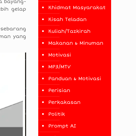
a bayang-
Khidmat Masyarakat
bih gelap
Kisah Teladan
 sebarang
Kuliah/Tazkirah
aman yang
Makanan & Minuman
Motivasi
MP3/MTV
Panduan & Motivasi
Perisian
Perkakasan
Politik
Prompt AI