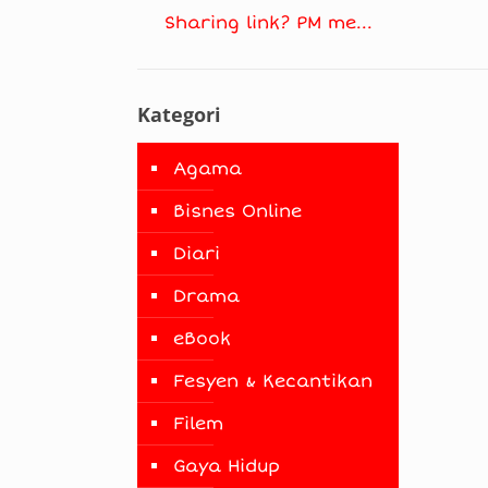
Sharing link? PM me...
Kategori
Agama
Bisnes Online
Diari
Drama
eBook
Fesyen & Kecantikan
Filem
Gaya Hidup