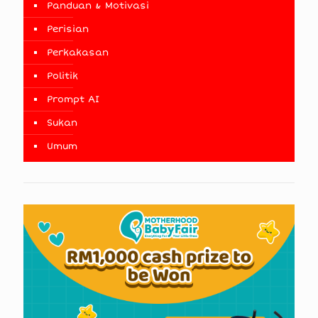
Panduan & Motivasi
Perisian
Perkakasan
Politik
Prompt AI
Sukan
Umum