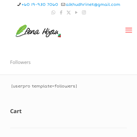
+60 19-930 7060
alkhudhrinet@gmail.com
Followers
[userpro template=followers]
Cart