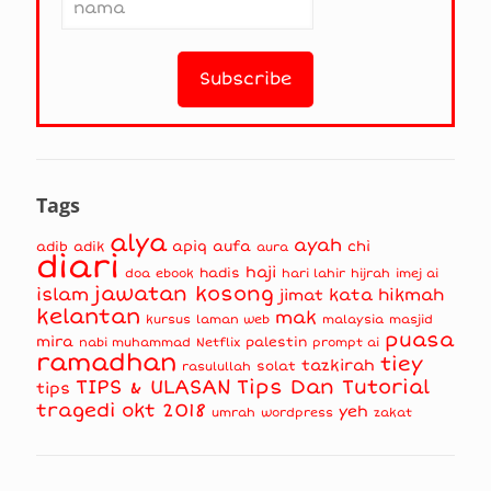
Tags
alya
ayah
apiq
aufa
chi
adib
adik
aura
diari
haji
hadis
doa
ebook
hari lahir
hijrah
imej ai
jawatan kosong
islam
kata hikmah
jimat
kelantan
mak
kursus
masjid
laman web
malaysia
puasa
mira
nabi muhammad
palestin
Netflix
prompt ai
ramadhan
tiey
tazkirah
solat
rasulullah
TIPS & ULASAN
Tips Dan Tutorial
tips
tragedi okt 2018
yeh
umrah
wordpress
zakat