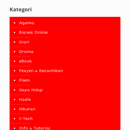
Kategori
Agama
Bisnes Online
Diari
Drama
eBook
Fesyen & Kecantikan
Filem
Gaya Hidup
Hadis
Hiburan
I-Tech
Info & Tutorial