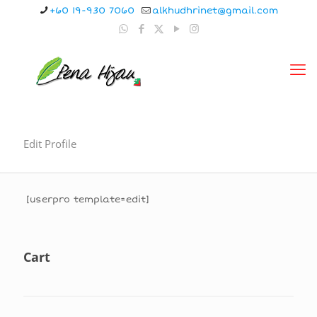
+60 19-930 7060
alkhudhrinet@gmail.com
Edit Profile
[userpro template=edit]
Cart