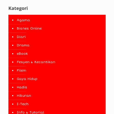
Kategori
Agama
Bisnes Online
Diari
Drama
eBook
Fesyen & Kecantikan
Filem
Gaya Hidup
Hadis
Hiburan
I-Tech
Info & Tutorial