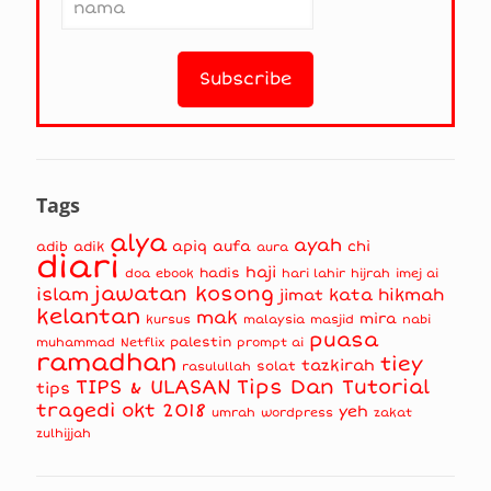
Tags
alya
ayah
apiq
aufa
chi
adib
adik
aura
diari
haji
hadis
doa
ebook
hari lahir
hijrah
imej ai
jawatan kosong
islam
kata hikmah
jimat
kelantan
mak
mira
kursus
masjid
nabi
malaysia
puasa
muhammad
palestin
Netflix
prompt ai
ramadhan
tiey
tazkirah
solat
rasulullah
TIPS & ULASAN
Tips Dan Tutorial
tips
tragedi okt 2018
yeh
umrah
wordpress
zakat
zulhijjah