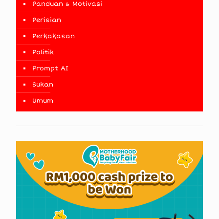
Panduan & Motivasi
Perisian
Perkakasan
Politik
Prompt AI
Sukan
Umum