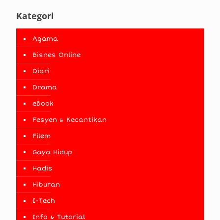
Kategori
Agama
Bisnes Online
Diari
Drama
eBook
Fesyen & Kecantikan
Filem
Gaya Hidup
Hadis
Hiburan
I-Tech
Info & Tutorial