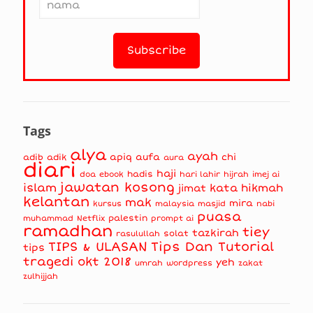
Tags
alya
ayah
apiq
aufa
chi
adib
adik
aura
diari
haji
hadis
doa
ebook
hari lahir
hijrah
imej ai
jawatan kosong
islam
kata hikmah
jimat
kelantan
mak
mira
kursus
masjid
nabi
malaysia
puasa
muhammad
palestin
Netflix
prompt ai
ramadhan
tiey
tazkirah
solat
rasulullah
TIPS & ULASAN
Tips Dan Tutorial
tips
tragedi okt 2018
yeh
umrah
wordpress
zakat
zulhijjah