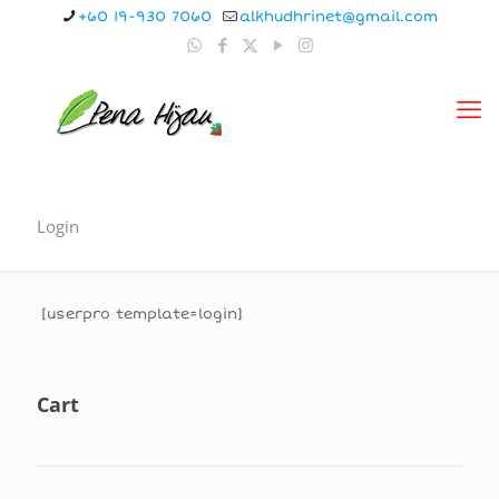
+60 19-930 7060
alkhudhrinet@gmail.com
Login
[userpro template=login]
Cart