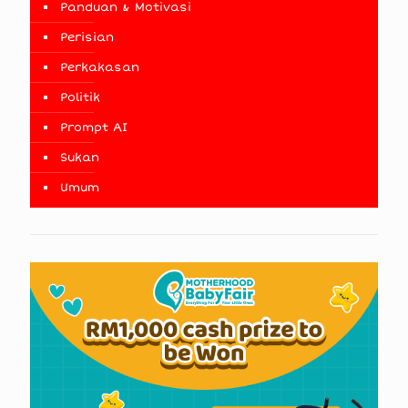
Panduan & Motivasi
Perisian
Perkakasan
Politik
Prompt AI
Sukan
Umum