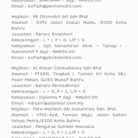
Kelayakan : SPM/SPMV * Gaji : RM500.00
Email : sofiah@pkotomobil.com
Majikan : PK Otomobil (M) Sdn Bhd
Alamat : 5492 Jalan Dusun Muda, 15200 Kota
Bahru
Jawatan : Kerani Inventori
Kekosongan : L = 1, P = 0, L/P = 0
Kelayakan : Sijil Kemahiran Mlvk – Tahap 1 :
Automotif * Gaji : RM500.00
Email : sofiah@pkotomobil.com
Majikan : Al Ansar Consultancy Sdn Bhd
Alamat : PT3310, Tingkat 1, Taman Sri Kota SBJ,
Pasir Pekan, 16250 Wakaf Bahru
Jawatan : Kerani Pentadbiran
Kekosongan : L = 0, P = 2, L/P = 0
Kelayakan : Diploma * Gaji : RM650.00
Email : mbasri@alansar.com.my
Majikan : Fero Maltech (M) Industries Sdn. Bhd.
Alamat : 4702-A&B, Taman Maju, Jalan Sultan
Yahya Petra,15200 Kota Bahru
Jawatan : Pengurus Sumber Manusia
Kekosongan : L = 0, P = 1, L/P = 0