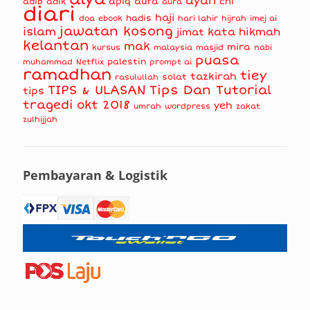
ayah
apiq
aufa
chi
adib
adik
aura
diari
haji
hadis
doa
ebook
hari lahir
hijrah
imej ai
jawatan kosong
islam
kata hikmah
jimat
kelantan
mak
mira
kursus
masjid
nabi
malaysia
puasa
muhammad
palestin
Netflix
prompt ai
ramadhan
tiey
tazkirah
solat
rasulullah
TIPS & ULASAN
Tips Dan Tutorial
tips
tragedi okt 2018
yeh
umrah
wordpress
zakat
zulhijjah
Pembayaran & Logistik