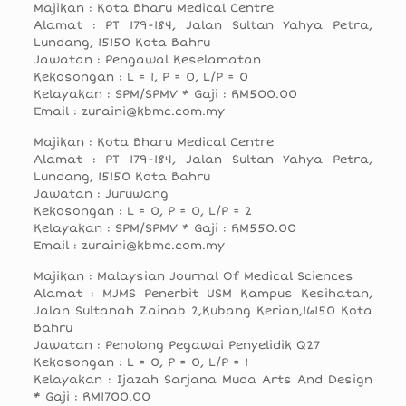
Majikan : Kota Bharu Medical Centre
Alamat : PT 179-184, Jalan Sultan Yahya Petra,
Lundang, 15150 Kota Bahru
Jawatan : Pengawal Keselamatan
Kekosongan : L = 1, P = 0, L/P = 0
Kelayakan : SPM/SPMV * Gaji : RM500.00
Email : zuraini@kbmc.com.my
Majikan : Kota Bharu Medical Centre
Alamat : PT 179-184, Jalan Sultan Yahya Petra,
Lundang, 15150 Kota Bahru
Jawatan : Juruwang
Kekosongan : L = 0, P = 0, L/P = 2
Kelayakan : SPM/SPMV * Gaji : RM550.00
Email : zuraini@kbmc.com.my
Majikan : Malaysian Journal Of Medical Sciences
Alamat : MJMS Penerbit USM Kampus Kesihatan,
Jalan Sultanah Zainab 2,Kubang Kerian,16150 Kota
Bahru
Jawatan : Penolong Pegawai Penyelidik Q27
Kekosongan : L = 0, P = 0, L/P = 1
Kelayakan : Ijazah Sarjana Muda Arts And Design
* Gaji : RM1700.00