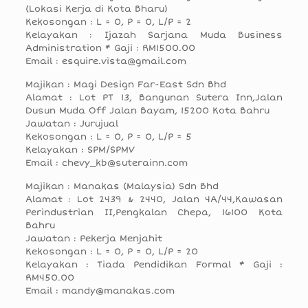
(Lokasi Kerja di Kota Bharu)
Kekosongan : L = 0, P = 0, L/P = 2
Kelayakan : Ijazah Sarjana Muda Business
Administration * Gaji : RM1500.00
Email : esquire.vista@gmail.com
Majikan : Magi Design Far-East Sdn Bhd
Alamat : Lot PT 13, Bangunan Sutera Inn,Jalan
Dusun Muda Off Jalan Bayam, 15200 Kota Bahru
Jawatan : Jurujual
Kekosongan : L = 0, P = 0, L/P = 5
Kelayakan : SPM/SPMV
Email : chevy_kb@suterainn.com
Majikan : Manakas (Malaysia) Sdn Bhd
Alamat : Lot 2439 & 2440, Jalan 4A/44,Kawasan
Perindustrian II,Pengkalan Chepa, 16100 Kota
Bahru
Jawatan : Pekerja Menjahit
Kekosongan : L = 0, P = 0, L/P = 20
Kelayakan : Tiada Pendidikan Formal * Gaji :
RM450.00
Email : mandy@manakas.com