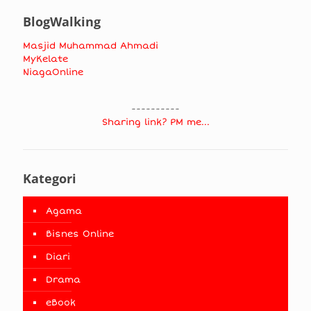
BlogWalking
Masjid Muhammad Ahmadi
MyKelate
NiagaOnline
----------
Sharing link? PM me...
Kategori
Agama
Bisnes Online
Diari
Drama
eBook