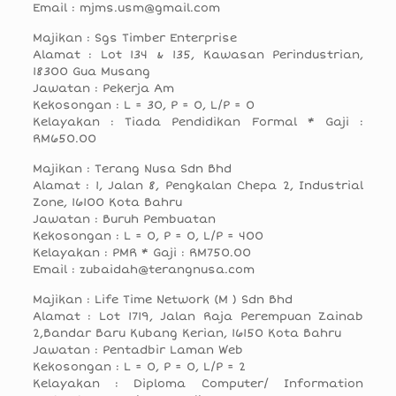
Email : mjms.usm@gmail.com
Majikan : Sgs Timber Enterprise
Alamat : Lot 134 & 135, Kawasan Perindustrian,
18300 Gua Musang
Jawatan : Pekerja Am
Kekosongan : L = 30, P = 0, L/P = 0
Kelayakan : Tiada Pendidikan Formal * Gaji :
RM650.00
Majikan : Terang Nusa Sdn Bhd
Alamat : 1, Jalan 8, Pengkalan Chepa 2, Industrial
Zone, 16100 Kota Bahru
Jawatan : Buruh Pembuatan
Kekosongan : L = 0, P = 0, L/P = 400
Kelayakan : PMR * Gaji : RM750.00
Email : zubaidah@terangnusa.com
Majikan : Life Time Network (M ) Sdn Bhd
Alamat : Lot 1719, Jalan Raja Perempuan Zainab
2,Bandar Baru Kubang Kerian, 16150 Kota Bahru
Jawatan : Pentadbir Laman Web
Kekosongan : L = 0, P = 0, L/P = 2
Kelayakan : Diploma Computer/ Information