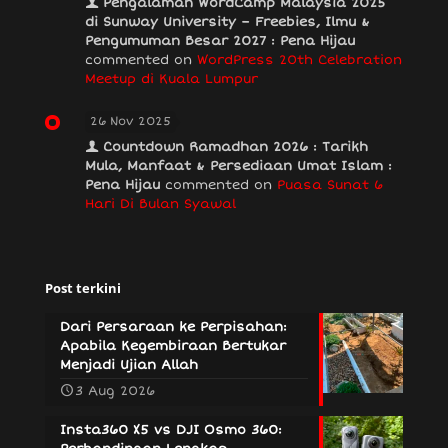
Pengalaman WordCamp Malaysia 2025
di Sunway University – Freebies, Ilmu &
Pengumuman Besar 2027 : Pena Hijau
commented on
WordPress 20th Celebration
Meetup di Kuala Lumpur
26 Nov 2025
Countdown Ramadhan 2026 : Tarikh
Mula, Manfaat & Persediaan Umat Islam :
Pena Hijau
commented on
Puasa Sunat 6
Hari Di Bulan Syawal
Post terkini
Dari Persaraan ke Perpisahan:
Apabila Kegembiraan Bertukar
Menjadi Ujian Allah
3 Aug 2026
Insta360 X5 vs DJI Osmo 360: