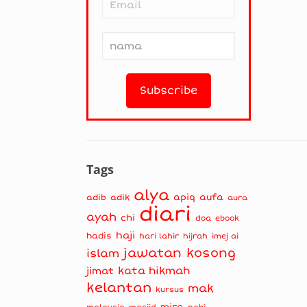
Tags
alya
apiq
aufa
adib
adik
aura
diari
ayah
chi
doa
ebook
haji
hadis
hari lahir
hijrah
imej ai
jawatan kosong
islam
kata hikmah
jimat
kelantan
mak
kursus