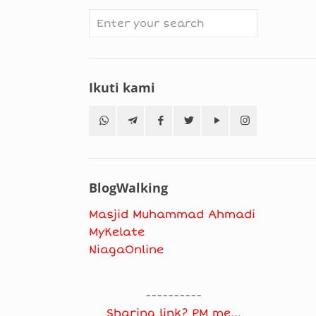
Ikuti kami
BlogWalking
Masjid Muhammad Ahmadi
MyKelate
NiagaOnline
----------
Sharing link? PM me...