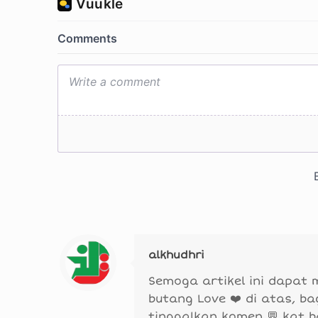
alkhudhri
Semoga artikel ini dapat
butang Love ❤️ di atas, b
tinggalkan komen 💬 kat 