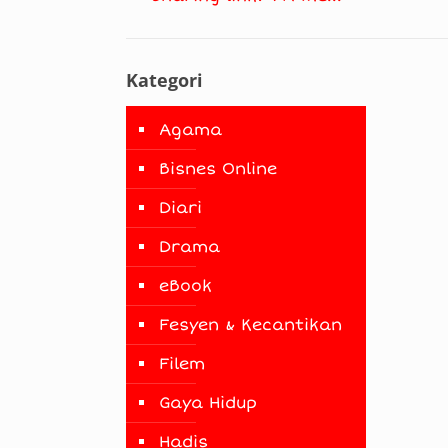
Kategori
Agama
Bisnes Online
Diari
Drama
eBook
Fesyen & Kecantikan
Filem
Gaya Hidup
Hadis