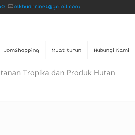
60
alkhudhrinet@gmail.com
JomShopping
Muat turun
Hubungi Kami
hutanan Tropika dan Produk Hutan