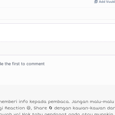
 memberi info kepada pembaca. Jangan malu-malu
agi Reaction 😄, Share 🔄 dengan kawan-kawan da
bawah ya! Nak tahu pendapat anda atau mungkin