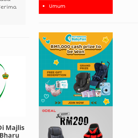
Umum
Terima
i Majlis
 Bharu