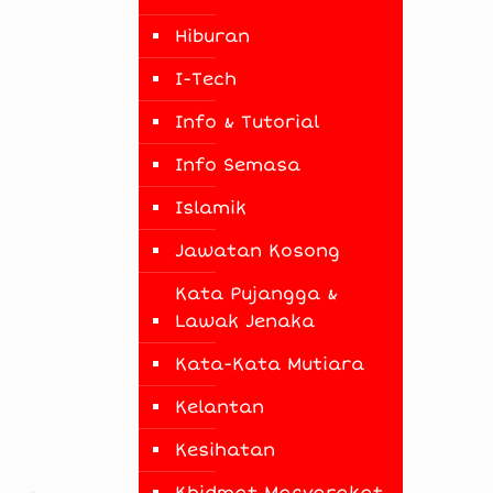
Hiburan
I-Tech
Info & Tutorial
Info Semasa
Islamik
Jawatan Kosong
Kata Pujangga &
Lawak Jenaka
Kata-Kata Mutiara
Kelantan
Kesihatan