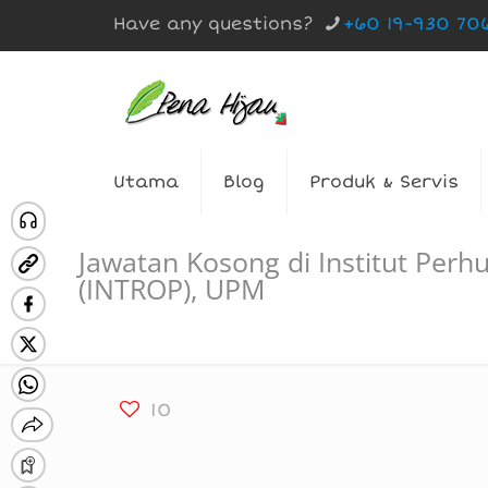
Have any questions?
+60 19-930 70
Utama
Blog
Produk & Servis
Jawatan Kosong di Institut Per
(INTROP), UPM
10