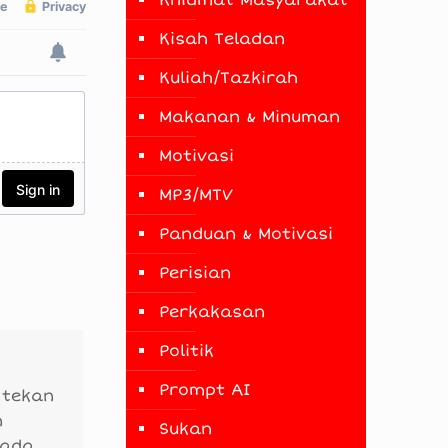
Khidmat Masyarakat
Kisah Teladan
Kuliah/Tazkirah
Makanan & Minuman
Motivasi
MP3/MTV
Panduan & Motivasi
Perisian
Perkakasan
Politik
Prompt AI
 tekan
n
Sukan
 ada