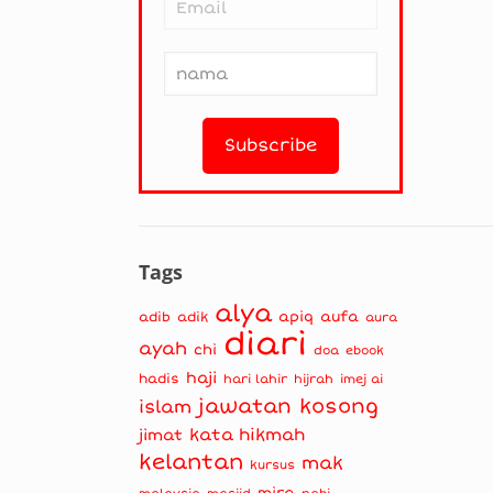
Tags
alya
apiq
aufa
adib
adik
aura
diari
ayah
chi
doa
ebook
haji
hadis
hari lahir
hijrah
imej ai
jawatan kosong
islam
kata hikmah
jimat
kelantan
mak
kursus