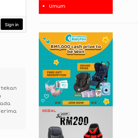
Umum
 tekan
n
 ada
Terima