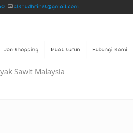
60
alkhudhrinet@gmail.com
JomShopping
Muat turun
Hubungi Kami
yak Sawit Malaysia