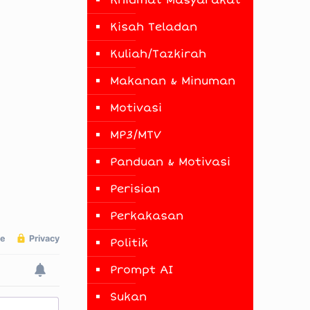
Khidmat Masyarakat
Kisah Teladan
Kuliah/Tazkirah
Makanan & Minuman
Motivasi
MP3/MTV
Panduan & Motivasi
Perisian
Perkakasan
Politik
Prompt AI
Sukan