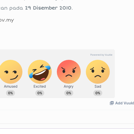
atan pada
29 Disember 2010
.
ov.my