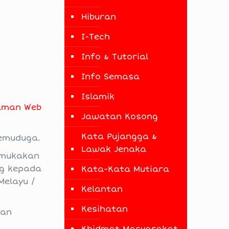
Hiburan
I-Tech
Info & Tutorial
Info Semasa
Islamik
aman Web
Jawatan Kosong
Kata Pujangga &
temuduga.
Lawak Jenaka
emukakan
ng kepada
Kata-Kata Mutiara
Melayu /
Kelantan
Kesihatan
lan