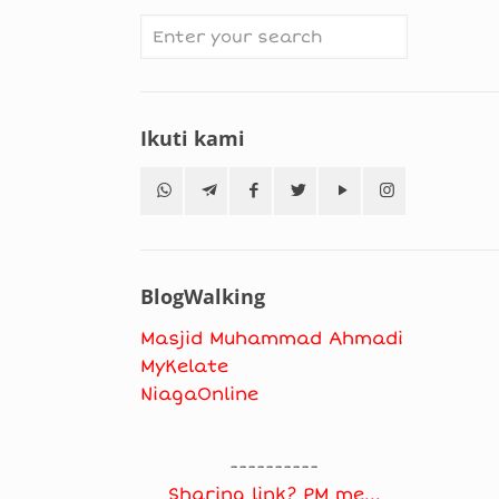
Ikuti kami
BlogWalking
Masjid Muhammad Ahmadi
MyKelate
NiagaOnline
----------
Sharing link? PM me...