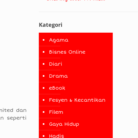
Kategori
Agama
Bisnes Online
Diari
Drama
eBook
Fesyen & Kecantikan
mited dan
Filem
n seperti
Gaya Hidup
Hadis