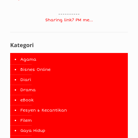
----------
Sharing link? PM me...
Kategori
Agama
Bisnes Online
Diari
Drama
eBook
Fesyen & Kecantikan
Filem
Gaya Hidup