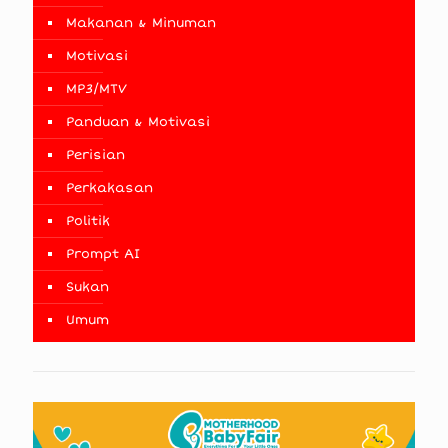
Makanan & Minuman
Motivasi
MP3/MTV
Panduan & Motivasi
Perisian
Perkakasan
Politik
Prompt AI
Sukan
Umum