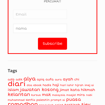
PERCUMA!!
Tags
alya
ayah
apiq
aufa
chi
adib
adik
aura
diari
haji
hadis
doa
ebook
hari lahir
hijrah
imej ai
jawatan kosong
islam
kata hikmah
jimat
kelantan
mak
mira
kursus
masjid
nabi
malaysia
puasa
muhammad
palestin
Netflix
prompt ai
ramadhan
tiey
tazkirah