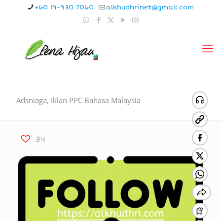
+60 19-930 7060
alkhudhrinet@gmail.com
Adsniaga, Iklan PPC Bahasa Malaysia
34