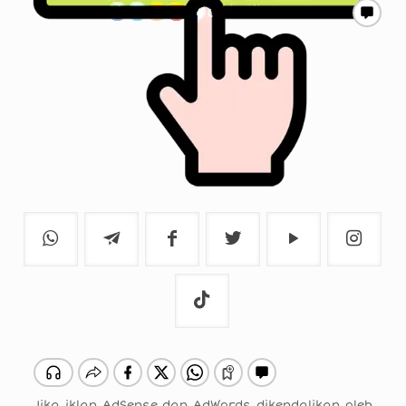
Jika iklan AdSense dan AdWords dikendalikan oleh