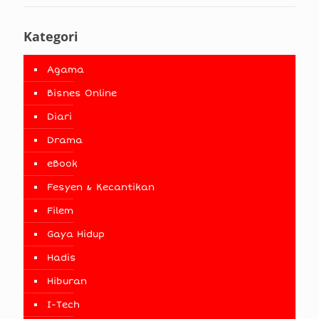
Kategori
Agama
Bisnes Online
Diari
Drama
eBook
Fesyen & Kecantikan
Filem
Gaya Hidup
Hadis
Hiburan
I-Tech