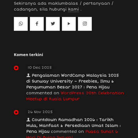
Sekiranya ada maklumbalas / pertanyaan /
cadangan, sila hubungi
kami
.
Komen terkini
10 Dec 2025
Pengalaman WordCamp Malaysia 2025
di Sunway University – Freebies, Ilmu &
Pengumuman Besar 2027 : Pena Hijau
commented on
WordPress 20th Celebration
Meetup di Kuala Lumpur
26 Nov 2025
Countdown Ramadhan 2026 : Tarikh
Mula, Manfaat & Persediaan Umat Islam :
Pena Hijau
commented on
Puasa Sunat 6
Hari Di Bulan Syawal