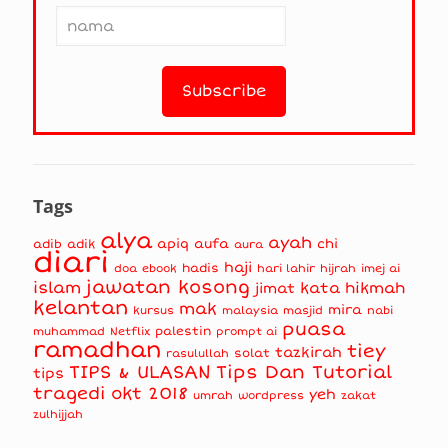
Tags
alya
ayah
apiq
aufa
chi
adib
adik
aura
diari
haji
hadis
doa
ebook
hari lahir
hijrah
imej ai
jawatan kosong
islam
kata hikmah
jimat
kelantan
mak
mira
kursus
masjid
nabi
malaysia
puasa
muhammad
palestin
Netflix
prompt ai
ramadhan
tiey
tazkirah
solat
rasulullah
TIPS & ULASAN
Tips Dan Tutorial
tips
tragedi okt 2018
yeh
umrah
wordpress
zakat
zulhijjah