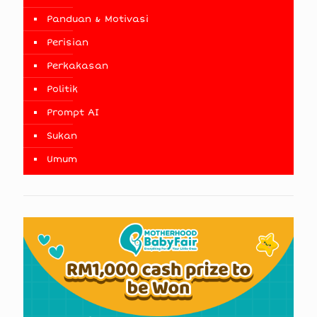
Panduan & Motivasi
Perisian
Perkakasan
Politik
Prompt AI
Sukan
Umum