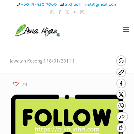
+60 19-930 7060
alkhudhrinet@gmail.com
Jawatan Kosong [ 18/01/2011 ]
74