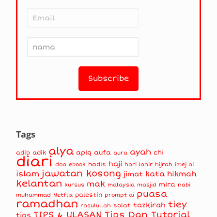
Tags
alya
ayah
apiq
aufa
chi
adib
adik
aura
diari
haji
hadis
doa
ebook
hari lahir
hijrah
imej ai
jawatan kosong
islam
kata hikmah
jimat
kelantan
mak
mira
kursus
masjid
nabi
malaysia
puasa
muhammad
palestin
Netflix
prompt ai
ramadhan
tiey
tazkirah
solat
rasulullah
TIPS & ULASAN
Tips Dan Tutorial
tips