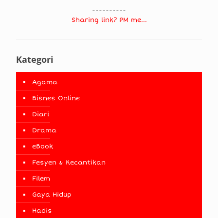
----------
Sharing link? PM me...
Kategori
Agama
Bisnes Online
Diari
Drama
eBook
Fesyen & Kecantikan
Filem
Gaya Hidup
Hadis