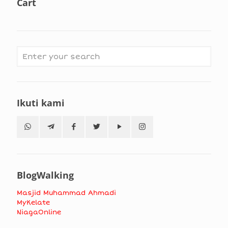
Cart
Ikuti kami
BlogWalking
Masjid Muhammad Ahmadi
MyKelate
NiagaOnline