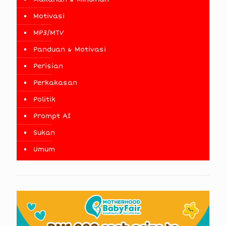
Motivasi
MP3/MTV
Panduan & Motivasi
Perisian
Perkakasan
Politik
Prompt AI
Sukan
Umum