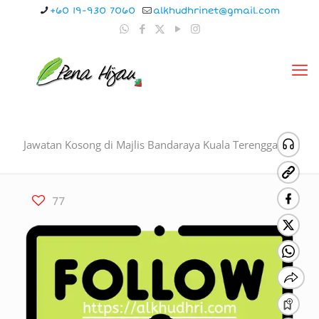
+60 19-930 7060
alkhudhrinet@gmail.com
Jawatan Kosong di Majlis Bandaraya Kuala Terengganu
77