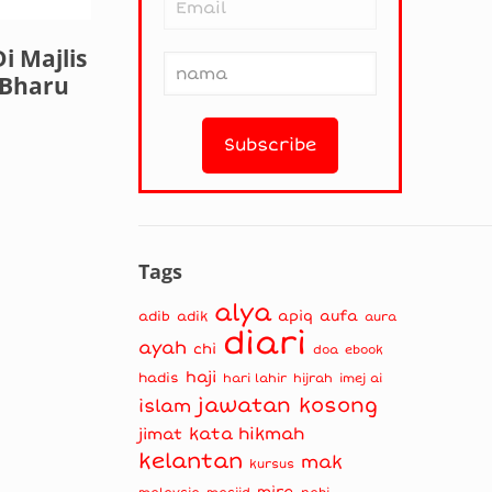
i Majlis
 Bharu
Tags
alya
apiq
aufa
adib
adik
aura
diari
ayah
chi
doa
ebook
haji
hadis
hari lahir
hijrah
imej ai
jawatan kosong
islam
kata hikmah
jimat
kelantan
mak
kursus