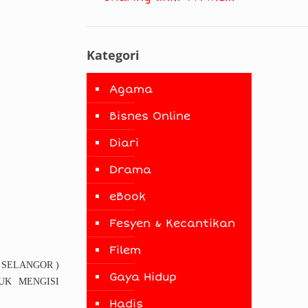
Kategori
Agama
Bisnes Online
Diari
Drama
eBook
Fesyen & Kecantikan
Filem
SELANGOR )
Gaya Hidup
UK MENGISI
Hadis