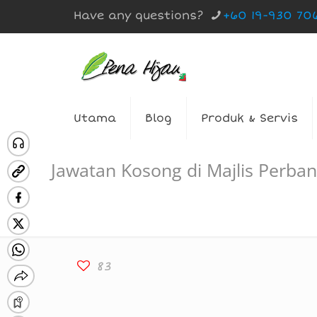
Have any questions?
+60 19-930 70
Utama
Blog
Produk & Servis
Jawatan Kosong di Majlis Perba
83