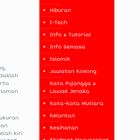
Hiburan
I-Tech
Info & Tutorial
Info Semasa
Islamik
g,
Jawatan Kosong
ndaklah
rta
Kata Pujangga &
i laman
Lawak Jenaka
Kata-Kata Mutiara
Kelantan
rukuran
kan
Kesihatan
lah kiri