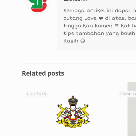
Semoga artikel ini dapat
butang Love ❤️ di atas, b
tinggalkan komen 💬 kat 
tips tambahan yang boleh
Kasih 😊
Related posts
1 Jul 2025
7 Mar 2