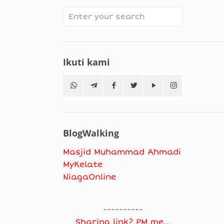
Ikuti kami
BlogWalking
Masjid Muhammad Ahmadi
MyKelate
NiagaOnline
----------
Sharing link? PM me...