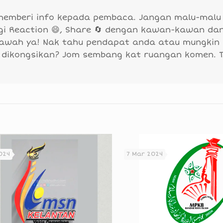
 memberi info kepada pembaca. Jangan malu-malu
agi Reaction 😄, Share 🔄 dengan kawan-kawan da
bawah ya! Nak tahu pendapat anda atau mungkin
 dikongsikan? Jom sembang kat ruangan komen. 
024
7 Mar 2024