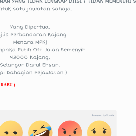
AN YANG TIDAK LENGKAP DIISI / TIDAK MEMENUHI 
ntuk satu jawatan sahaja.
Yang Dipertua,
jlis Perbandaran Kajang
Menara MPKj
mpaka Putih Off Jalan Semenyih
43000 Kajang,
Selangor Darul Ehsan.
/p: Bahagian Pejawatan )
 RABU )