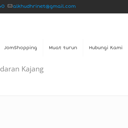
60
alkhudhrinet@gmail.com
JomShopping
Muat turun
Hubungi Kami
ndaran Kajang