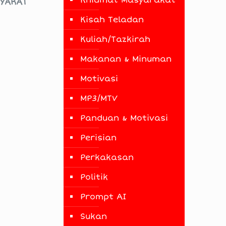
Khidmat Masyarakat
SYARAT
Kisah Teladan
Kuliah/Tazkirah
Makanan & Minuman
Motivasi
MP3/MTV
Panduan & Motivasi
Perisian
Perkakasan
Politik
Prompt AI
Sukan