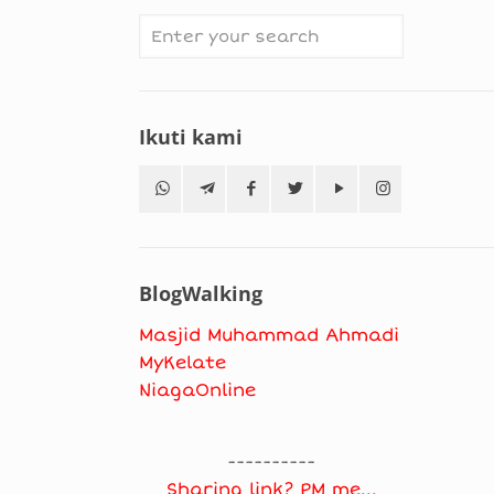
Ikuti kami
BlogWalking
Masjid Muhammad Ahmadi
MyKelate
NiagaOnline
----------
Sharing link? PM me...