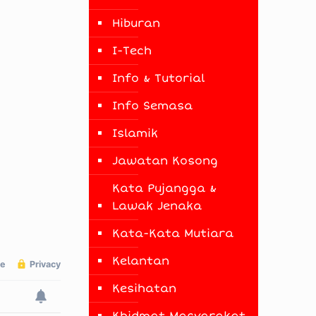
Hiburan
I-Tech
Info & Tutorial
Info Semasa
Islamik
Jawatan Kosong
Kata Pujangga &
Lawak Jenaka
Kata-Kata Mutiara
Kelantan
Kesihatan