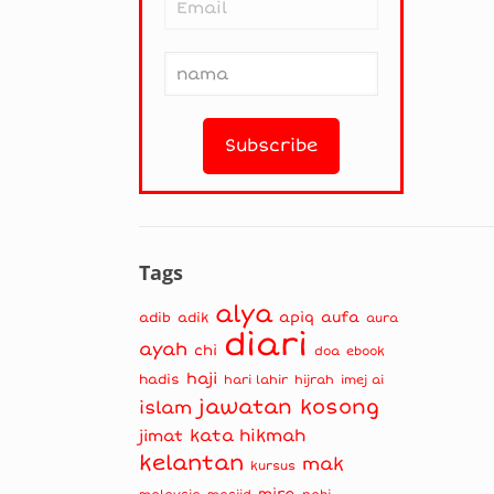
Tags
alya
apiq
aufa
adib
adik
aura
diari
ayah
chi
doa
ebook
haji
hadis
hari lahir
hijrah
imej ai
jawatan kosong
islam
kata hikmah
jimat
kelantan
mak
kursus