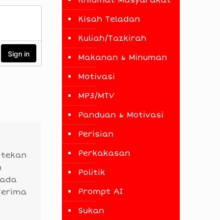
Khidmat Masyarakat
Kisah Teladan
Kuliah/Tazkirah
Makanan & Minuman
Motivasi
MP3/MTV
Panduan & Motivasi
Perisian
Perkakasan
 tekan
n
Politik
 ada
Prompt AI
Terima
Sukan