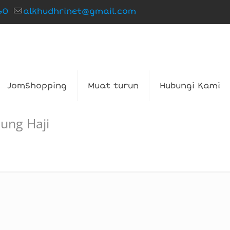
60
alkhudhrinet@gmail.com
JomShopping
Muat turun
Hubungi Kami
ung Haji