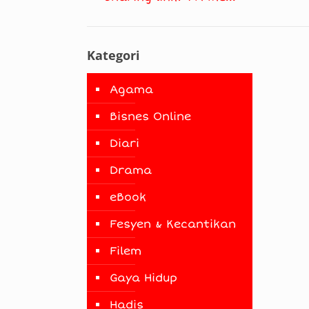
Kategori
Agama
Bisnes Online
Diari
Drama
eBook
Fesyen & Kecantikan
Filem
Gaya Hidup
Hadis