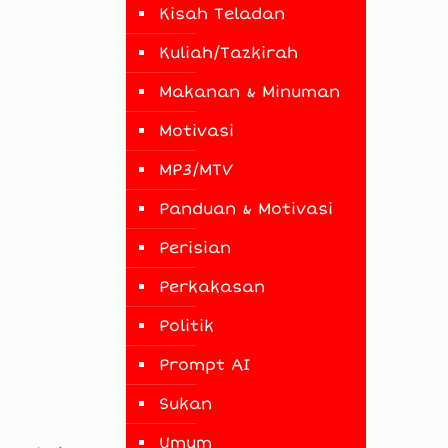
Kisah Teladan
Kuliah/Tazkirah
Makanan & Minuman
Motivasi
MP3/MTV
Panduan & Motivasi
Perisian
Perkakasan
Politik
Prompt AI
Sukan
Umum