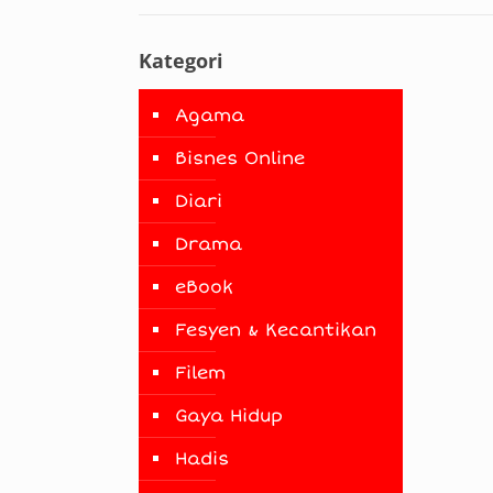
Kategori
Agama
Bisnes Online
Diari
Drama
eBook
Fesyen & Kecantikan
Filem
Gaya Hidup
Hadis