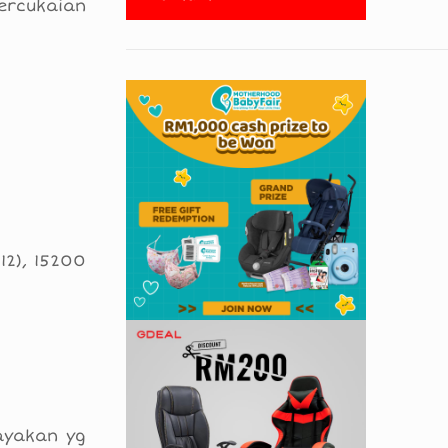
ercukaian
12), 15200
ayakan yg