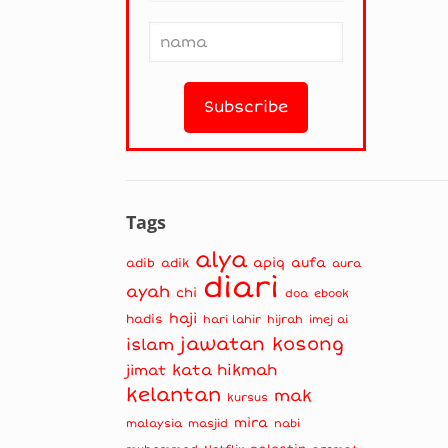
Tags
alya
apiq
aufa
adib
adik
aura
diari
ayah
chi
doa
ebook
haji
hadis
hari lahir
hijrah
imej ai
jawatan kosong
islam
kata hikmah
jimat
kelantan
mak
kursus
mira
masjid
nabi
malaysia