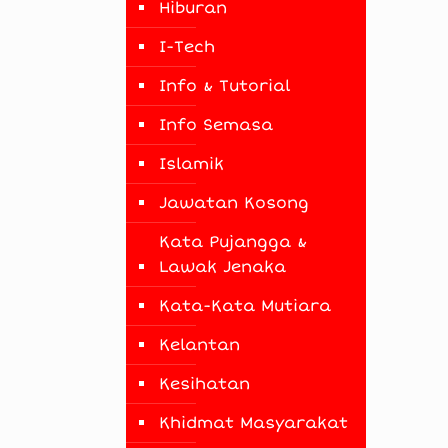
Hiburan
I-Tech
Info & Tutorial
Info Semasa
h
Islamik
Jawatan Kosong
Kata Pujangga &
Lawak Jenaka
Kata-Kata Mutiara
Kelantan
Kesihatan
Khidmat Masyarakat