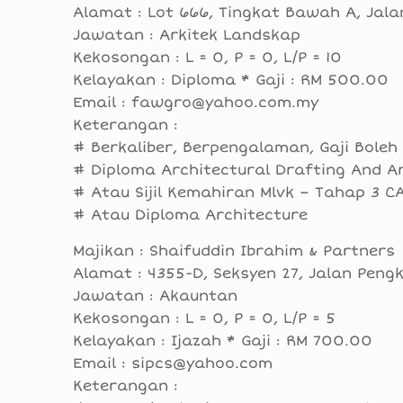
Alamat : Lot 666, Tingkat Bawah A, Jal
Jawatan : Arkitek Landskap
Kekosongan : L = 0, P = 0, L/P = 10
Kelayakan : Diploma * Gaji : RM 500.00
Email : fawgro@yahoo.com.my
Keterangan :
# Berkaliber, Berpengalaman, Gaji Boleh
# Diploma Architectural Drafting And Ar
# Atau Sijil Kemahiran Mlvk – Tahap 3 
# Atau Diploma Architecture
Majikan : Shaifuddin Ibrahim & Partners
Alamat : 4355-D, Seksyen 27, Jalan Pen
Jawatan : Akauntan
Kekosongan : L = 0, P = 0, L/P = 5
Kelayakan : Ijazah * Gaji : RM 700.00
Email : sipcs@yahoo.com
Keterangan :