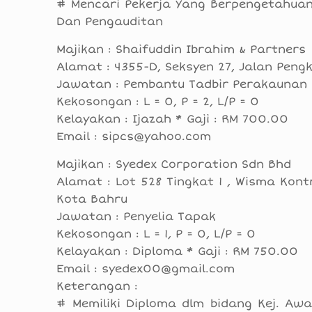
# Mencari Pekerja Yang Berpengetahua
Dan Pengauditan
Majikan : Shaifuddin Ibrahim & Partners
Alamat : 4355-D, Seksyen 27, Jalan Pen
Jawatan : Pembantu Tadbir Perakaunan
Kekosongan : L = 0, P = 2, L/P = 0
Kelayakan : Ijazah * Gaji : RM 700.00
Email : sipcs@yahoo.com
Majikan : Syedex Corporation Sdn Bhd
Alamat : Lot 528 Tingkat 1 , Wisma Kontr
Kota Bahru
Jawatan : Penyelia Tapak
Kekosongan : L = 1, P = 0, L/P = 0
Kelayakan : Diploma * Gaji : RM 750.00
Email : syedex00@gmail.com
Keterangan :
# Memiliki Diploma dlm bidang Kej. Aw