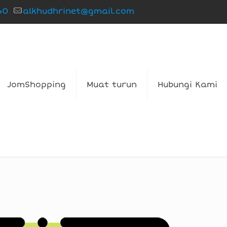
60
alkhudhrinet@gmail.com
JomShopping
Muat turun
Hubungi Kami