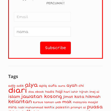
PERCUMA!!
Tags
alya
ayah
apiq
aufa
chi
adib
adik
aura
diari
haji
hadis
doa
ebook
hari lahir
hijrah
imej ai
jawatan kosong
islam
kata hikmah
jimat
kelantan
mak
kursus
masjid
laman web
malaysia
puasa
mira
nabi muhammad
palestin
Netflix
prompt ai