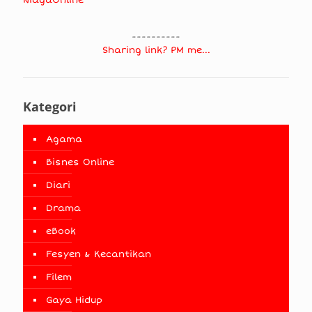
----------
Sharing link? PM me...
Kategori
Agama
Bisnes Online
Diari
Drama
eBook
Fesyen & Kecantikan
Filem
Gaya Hidup