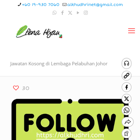
+60 19-930 7060
alkhudhrinet@gmail.com
Jawatan Kosong di Lembaga Pelabuhan Johor
30