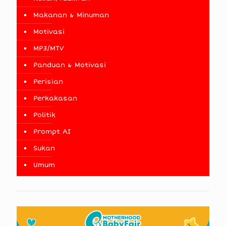
Makanan & Minuman
Motivasi
MP3/MTV
Panduan & Motivasi
Perisian
Perkakasan
Politik
Prompt AI
Sukan
Umum