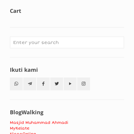
Cart
Ikuti kami
BlogWalking
Masjid Muhammad Ahmadi
MyKelate
NiagaOnline