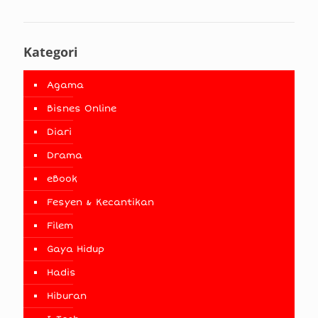
Kategori
Agama
Bisnes Online
Diari
Drama
eBook
Fesyen & Kecantikan
Filem
Gaya Hidup
Hadis
Hiburan