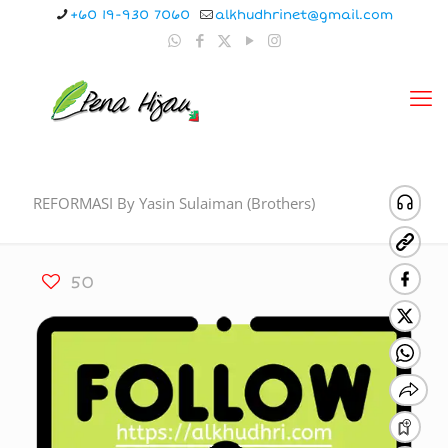
+60 19-930 7060
alkhudhrinet@gmail.com
REFORMASI By Yasin Sulaiman (Brothers)
50