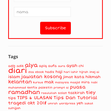
Tags
alya
ayah
apiq
aufa
chi
adib
adik
aura
diari
haji
hadis
doa
ebook
hari lahir
hijrah
imej ai
jawatan kosong
islam
kata hikmah
jimat
kelantan
mak
mira
kursus
masjid
nabi
malaysia
puasa
muhammad
palestin
Netflix
prompt ai
ramadhan
tiey
tazkirah
solat
rasulullah
TIPS & ULASAN
Tips Dan Tutorial
tips
tragedi okt 2018
yeh
umrah
wordpress
zakat
zulhijjah