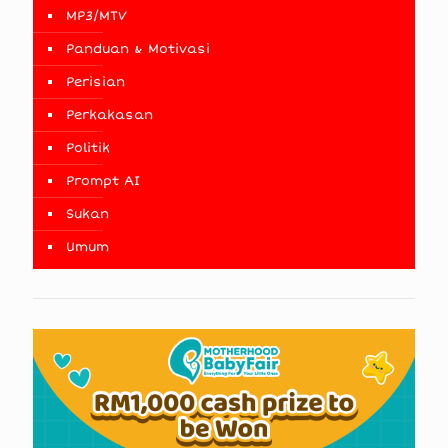
MP3/MTV
Panduan & Motivasi
Perisian
Perkakasan
Politik
Prompt AI
Sukan
Umum