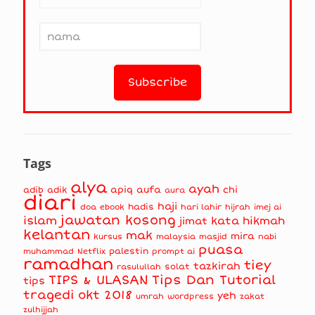
Tags
alya
ayah
apiq
aufa
chi
adib
adik
aura
diari
haji
hadis
doa
ebook
hari lahir
hijrah
imej ai
jawatan kosong
islam
kata hikmah
jimat
kelantan
mak
mira
kursus
masjid
nabi
malaysia
puasa
muhammad
palestin
Netflix
prompt ai
ramadhan
tiey
tazkirah
solat
rasulullah
TIPS & ULASAN
Tips Dan Tutorial
tips
tragedi okt 2018
yeh
umrah
wordpress
zakat
zulhijjah