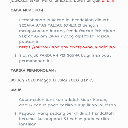
jawatan (Skim Perkhidmatan) boleh dirujuk
di sini
.
CARA MEMOHON :
Permohonan jawatan ini hendaklah dibuat
SECARA ATAS TALIAN (ONLINE) dengan
menggunakan Borang Pendaftaran Pekerjaan
Sektor Awam (SPA8i) yang diperolehi melalui
pautan ini
https://putra12.spa.gov.my/spa8new/login.jsp
Sila rujuk PANDUAN PENGGUNA bagi membuat
permohonan ini.
TARIKH PERMOHONAN :
30 Jun 2020 hingga 13 Julai 2020 (Isnin).
UMUR
Calon-calon lantikan adalah tidak kurang
dari 18 tahun pada tarikh tutup iklan jawatan.
Pegawai yang sedang berkhidmat hendaklah
berumur kurang dari 58 tahun pada tarikh
lantikan.