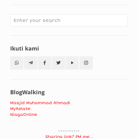
Ikuti kami
BlogWalking
Masjid Muhammad Ahmadi
MyKelate
NiagaOnline
----------
Sharing link? PM me...