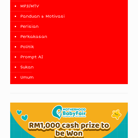
MP3/MTV
Panduan & Motivasi
Perisian
Perkakasan
Politik
Prompt AI
Sukan
Umum