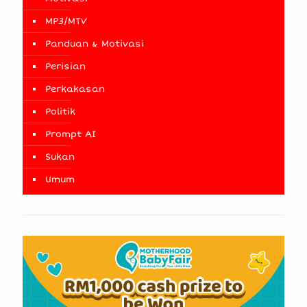
MP3/MTV
Panduan & Motivasi
Perisian
Perkakasan
Politik
Prompt AI
Sukan
Umum