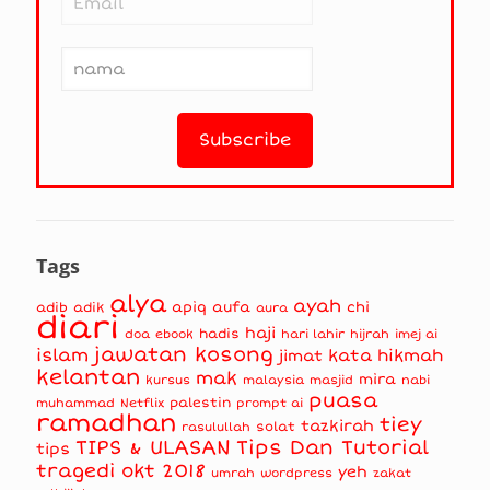
Tags
alya
ayah
apiq
aufa
chi
adib
adik
aura
diari
haji
hadis
doa
ebook
hari lahir
hijrah
imej ai
jawatan kosong
islam
kata hikmah
jimat
kelantan
mak
mira
kursus
masjid
nabi
malaysia
puasa
muhammad
palestin
Netflix
prompt ai
ramadhan
tiey
tazkirah
solat
rasulullah
TIPS & ULASAN
Tips Dan Tutorial
tips
tragedi okt 2018
yeh
umrah
wordpress
zakat