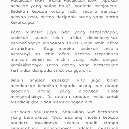
Rasulullah SAW: “Wahai Rasulullah SAW! Apakah
sedekah yang paling baik? Baginda menjawab:
Sedekah kepada orang fakir secara senyap-
senyap atau derma daripada orang yang serba
kekurangan.”
Para mufasir juga ada yang berpendapat,
sedekah sunat lebih afdal disembunyikan
pemberiannya manakala zakat wajib lebih afdal
dizahirkan. Bagi mereka, sedekah secara
sembunyi itu lebih afdal kerana terpelihara
maruah penerima miskin yang malu dengan
kemiskinannya serta orang yang bersedekah
terhindar daripada sifat bangga diri.
Selain amalan sedekah, kita juga boleh
mendoakan kebaikan kepada orang lain dalam
keadaan orang yang didoakan tidak
mengetahuinya. Ia adalah amalan mulia untuk
mendidik kita tidak mementingkan diri.
Daripada Abu Darda’, Rasulullah SAW bersabda
yang bermaksud: “Doa seorang muslim kepada
saudara muslimnya secara ghaib (tanpa
pengetahuan saudaranya) adalah mustajab