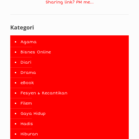
Sharing link? PM me...
Kategori
Agama
Bisnes Online
Diari
Drama
eBook
Fesyen & Kecantikan
Filem
Gaya Hidup
Hadis
Hiburan