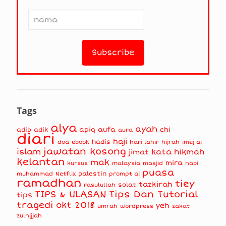
Tags
alya
ayah
apiq
aufa
chi
adib
adik
aura
diari
haji
hadis
doa
ebook
hari lahir
hijrah
imej ai
jawatan kosong
islam
kata hikmah
jimat
kelantan
mak
mira
kursus
masjid
nabi
malaysia
puasa
muhammad
palestin
Netflix
prompt ai
ramadhan
tiey
tazkirah
solat
rasulullah
TIPS & ULASAN
Tips Dan Tutorial
tips
tragedi okt 2018
yeh
umrah
wordpress
zakat
zulhijjah