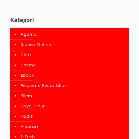
Kategori
Agama
Bisnes Online
Diari
Drama
eBook
Fesyen & Kecantikan
Filem
Gaya Hidup
Hadis
Hiburan
I-Tech