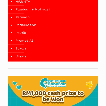
MP3/MTV
Panduan & Motivasi
Perisian
Perkakasan
Politik
Prompt AI
Sukan
Umum