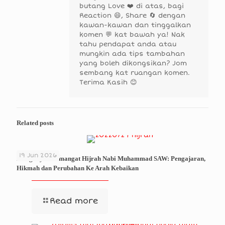
butang Love ❤️ di atas, bagi
Reaction 😄, Share 🔄 dengan
kawan-kawan dan tinggalkan
komen 💬 kat bawah ya! Nak
tahu pendapat anda atau
mungkin ada tips tambahan
yang boleh dikongsikan? Jom
sembang kat ruangan komen.
Terima Kasih 😊
Related posts
19 Jun 2026
Menghayati Semangat Hijrah Nabi Muhammad SAW: Pengajaran,
Hikmah dan Perubahan Ke Arah Kebaikan
Read more