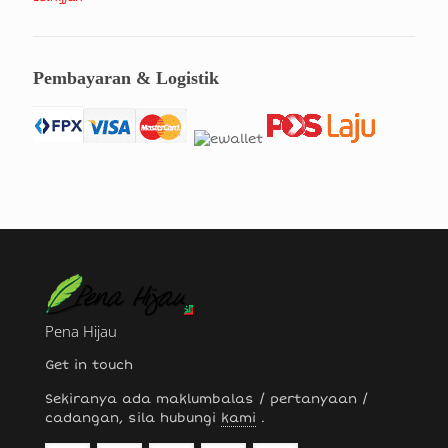
Pembayaran & Logistik
Pena Hijau
Get in touch
Sekiranya ada maklumbalas / pertanyaan /
cadangan, sila hubungi
kami
.