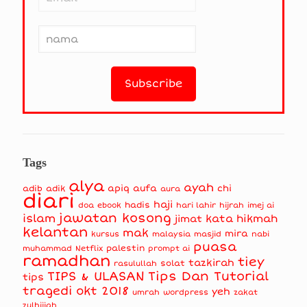
Tags
alya
ayah
apiq
aufa
chi
adib
adik
aura
diari
haji
hadis
doa
ebook
hari lahir
hijrah
imej ai
jawatan kosong
islam
kata hikmah
jimat
kelantan
mak
mira
kursus
masjid
nabi
malaysia
puasa
muhammad
palestin
Netflix
prompt ai
ramadhan
tiey
tazkirah
solat
rasulullah
TIPS & ULASAN
Tips Dan Tutorial
tips
tragedi okt 2018
yeh
umrah
wordpress
zakat
zulhijjah