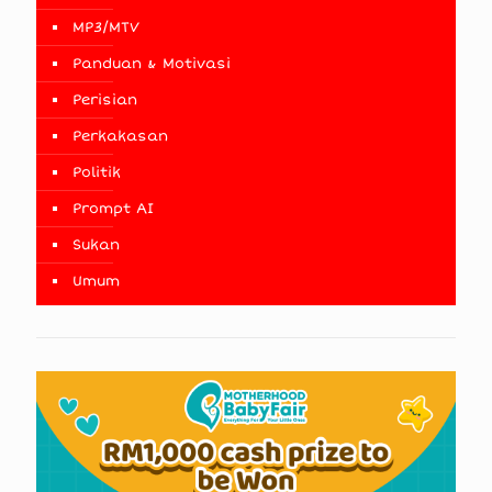
MP3/MTV
Panduan & Motivasi
Perisian
Perkakasan
Politik
Prompt AI
Sukan
Umum