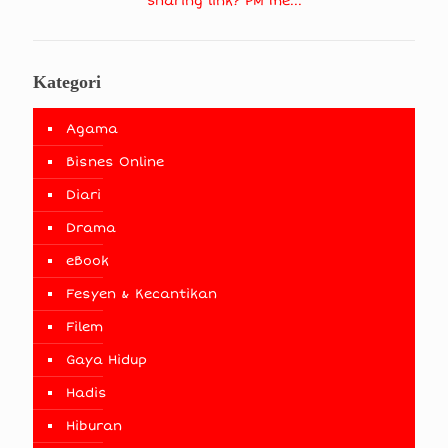
Sharing link? PM me...
Kategori
Agama
Bisnes Online
Diari
Drama
eBook
Fesyen & Kecantikan
Filem
Gaya Hidup
Hadis
Hiburan