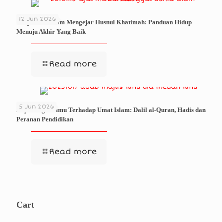
12 Jun 2026
Istiqamah Dalam Mengejar Husnul Khatimah: Panduan Hidup
Menuju Akhir Yang Baik
Read more
5 Jun 2026
Kepentingan Ilmu Terhadap Umat Islam: Dalil al-Quran, Hadis dan
Peranan Pendidikan
Read more
Cart