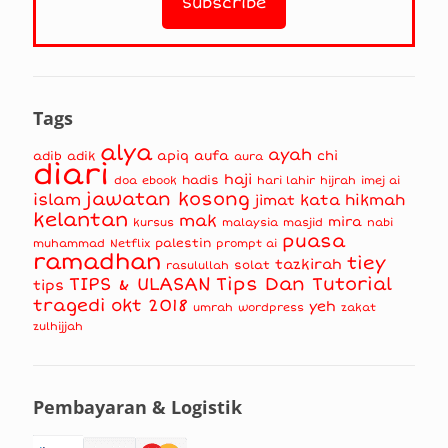
Tags
alya
ayah
apiq
aufa
chi
adib
adik
aura
diari
haji
hadis
doa
ebook
hari lahir
hijrah
imej ai
jawatan kosong
islam
kata hikmah
jimat
kelantan
mak
mira
kursus
masjid
nabi
malaysia
puasa
muhammad
palestin
Netflix
prompt ai
ramadhan
tiey
tazkirah
solat
rasulullah
TIPS & ULASAN
Tips Dan Tutorial
tips
tragedi okt 2018
yeh
umrah
wordpress
zakat
zulhijjah
Pembayaran & Logistik