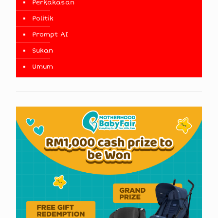
Perkakasan
Politik
Prompt AI
Sukan
Umum