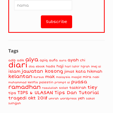
Tags
alya
ayah
apiq
aufa
chi
adib
adik
aura
diari
haji
hadis
doa
ebook
hari lahir
hijrah
imej ai
jawatan kosong
islam
kata hikmah
jimat
kelantan
mak
mira
kursus
masjid
nabi
malaysia
puasa
muhammad
palestin
Netflix
prompt ai
ramadhan
tiey
tazkirah
solat
rasulullah
TIPS & ULASAN
Tips Dan Tutorial
tips
tragedi okt 2018
yeh
umrah
wordpress
zakat
zulhijjah