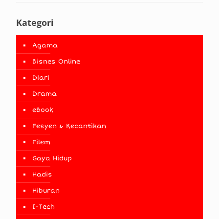
Kategori
Agama
Bisnes Online
Diari
Drama
eBook
Fesyen & Kecantikan
Filem
Gaya Hidup
Hadis
Hiburan
I-Tech