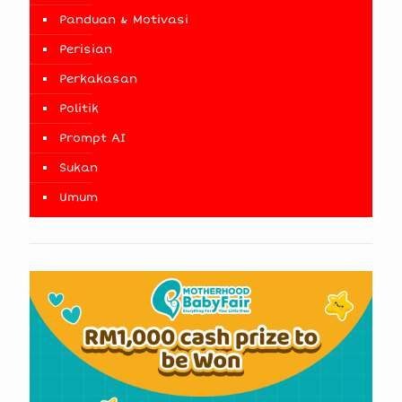
Panduan & Motivasi
Perisian
Perkakasan
Politik
Prompt AI
Sukan
Umum