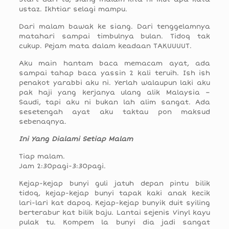
ustaz. Ikhtiar selagi mampu.
Dari malam bawak ke siang. Dari tenggelamnya
matahari sampai timbulnya bulan. Tidoq tak
cukup. Pejam mata dalam keadaan TAKUUUUT.
Aku main hantam baca memacam ayat, ada
sampai tahap baca yassin 2 kali teruih. Ish ish
penakot yarabbi aku ni. Yerlah walaupun laki aku
pak haji yang kerjanya ulang alik Malaysia –
Saudi, tapi aku ni bukan lah alim sangat. Ada
sesetengah ayat aku taktau pon maksud
sebenaqnya.
Ini Yang Dialami Setiap Malam
Tiap malam.
Jam 2:30pagi-3:30pagi.
Kejap-kejap bunyi guli jatuh depan pintu bilik
tidoq, kejap-kejap bunyi tapak kaki anak kecik
lari-lari kat dapoq. Kejap-kejap bunyik duit syiling
berterabur kat bilik baju. Lantai sejenis Vinyl kayu
pulak tu. Kompem la bunyi dia jadi sangat