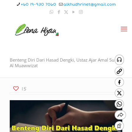
+60 19-930 7060
alkhudhrinet@gmail.com
Benteng Diri Dari Hasad Dengki, Ustaz Ajar Amal Surah
Al Muawwizat
15