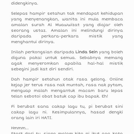
didengkinya.
Selepas hampir setahun tak mendapat kehidupan
yang menyenangkan, wanita ini mula membaca
amalan surah Al Muawwizat yang diajar oleh
seorang ustaz. Amalan ini melindungi dirinya
daripada perkara-perkara mistik yang
menghantui dirinya.
Inilah perkongsian daripada
Linda Sein
yang boleh
diguna pakai untuk semua. Sebabnya memang
agak menyeromkan apabila hal-hal mistik
sebegini jadi kat diri sendiri.
Dah hampir setahun otak rasa gelong. Online
kejap jer terus rasa nak muntah, rasa nak pytam,
menguap malah mengantuk macam baru lepas
telan sebotoi obat batuk cap ibu bapak. Eh!
Pi berubat sana cakap lagu tu, pi berubat sini
cakap lagu ni. Kesimpulannya, hasad dengki
orang lain iri HATI.
Hmmm…
Start dari tu, siang malam kita ni ikut apa kata