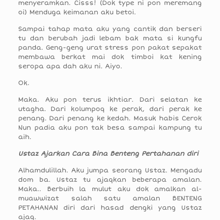
menyeramkan. Cisss! (Dok type ni pon meremang
oi) Menduga keimanan aku betoi.
Sampai tahap mata aku yang cantik dan berseri
tu dan berubah jadi lebam bak mata si kungfu
panda. Geng-geng urat stress pon pakat sepakat
membawa berkat mai dok timboi kat kening
seropa apa dah aku ni. Aiyo.
Ok.
Maka. Aku pon terus ikhtiar. Dari selatan ke
utagha. Dari kolumpoq ke perak, dari perak ke
penang. Dari penang ke kedah. Masuk habis Cerok
Nun padia aku pon tak besa sampai kampung tu
aih.
Ustaz Ajarkan Cara Bina Benteng Pertahanan diri
Alhamdulillah. Aku jumpa seorang Ustaz. Mengadu
dom ba. Ustaz tu ajaqkan beberapa amalan.
Maka.. Berbuih la mulut aku dok amalkan al-
muawwizat salah satu amalan BENTENG
PETAHANAN diri dari hasad dengki yang Ustaz
ajaq.