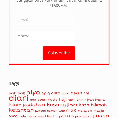
Langgan post terkini daripada kami secara
PERCUMA!!
Tags
alya
ayah
apiq
aufa
chi
adib
adik
aura
diari
haji
hadis
doa
ebook
hari lahir
hijrah
imej ai
jawatan kosong
islam
kata hikmah
jimat
kelantan
mak
kursus
masjid
laman web
malaysia
puasa
mira
nabi muhammad
palestin
Netflix
prompt ai