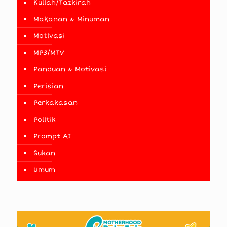
Kuliah/Tazkirah
Makanan & Minuman
Motivasi
MP3/MTV
Panduan & Motivasi
Perisian
Perkakasan
Politik
Prompt AI
Sukan
Umum