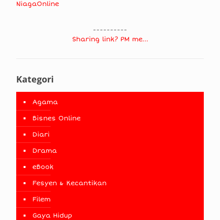
NiagaOnline
----------
Sharing link? PM me...
Kategori
Agama
Bisnes Online
Diari
Drama
eBook
Fesyen & Kecantikan
Filem
Gaya Hidup