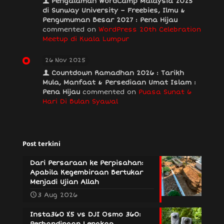
Pengalaman WordCamp Malaysia 2025
di Sunway University – Freebies, Ilmu &
Pengumuman Besar 2027 : Pena Hijau
commented on
WordPress 20th Celebration
Meetup di Kuala Lumpur
26 Nov 2025
Countdown Ramadhan 2026 : Tarikh
Mula, Manfaat & Persediaan Umat Islam :
Pena Hijau
commented on
Puasa Sunat 6
Hari Di Bulan Syawal
Post terkini
Dari Persaraan ke Perpisahan:
Apabila Kegembiraan Bertukar
Menjadi Ujian Allah
3 Aug 2026
Insta360 X5 vs DJI Osmo 360:
Perbandingan Lengkap,