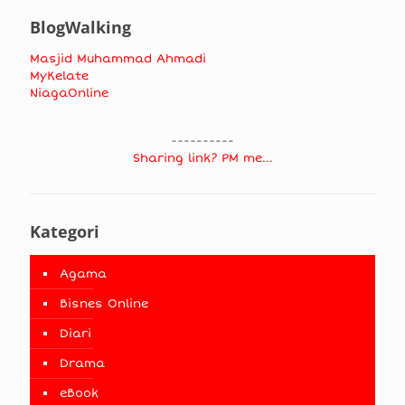
BlogWalking
Masjid Muhammad Ahmadi
MyKelate
NiagaOnline
----------
Sharing link? PM me...
Kategori
Agama
Bisnes Online
Diari
Drama
eBook