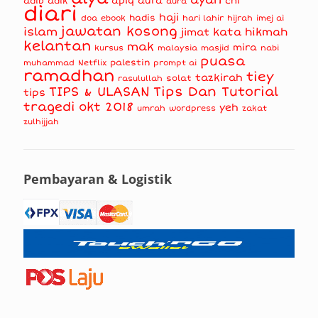
apiq
aufa
chi
adib
adik
aura
diari
haji
hadis
doa
ebook
hari lahir
hijrah
imej ai
jawatan kosong
islam
kata hikmah
jimat
kelantan
mak
mira
kursus
masjid
nabi
malaysia
puasa
muhammad
palestin
Netflix
prompt ai
ramadhan
tiey
tazkirah
solat
rasulullah
TIPS & ULASAN
Tips Dan Tutorial
tips
tragedi okt 2018
yeh
umrah
wordpress
zakat
zulhijjah
Pembayaran & Logistik