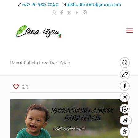
+60 19-930 7060
alkhudhrinet@gmail.com
Rebut Pahala Free Dari Allah
29