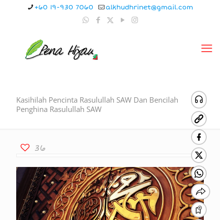
+60 19-930 7060
alkhudhrinet@gmail.com
Kasihilah Pencinta Rasulullah SAW Dan Bencilah
Penghina Rasulullah SAW
36