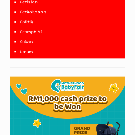
Perisian
Perkakasan
Politik
Prompt AI
Sukan
Umum