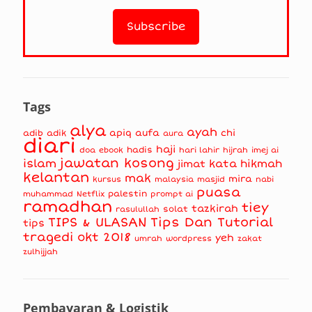
Tags
alya
ayah
apiq
aufa
chi
adib
adik
aura
diari
haji
hadis
doa
ebook
hari lahir
hijrah
imej ai
jawatan kosong
islam
kata hikmah
jimat
kelantan
mak
mira
kursus
masjid
nabi
malaysia
puasa
muhammad
palestin
Netflix
prompt ai
ramadhan
tiey
tazkirah
solat
rasulullah
TIPS & ULASAN
Tips Dan Tutorial
tips
tragedi okt 2018
yeh
umrah
wordpress
zakat
zulhijjah
Pembayaran & Logistik