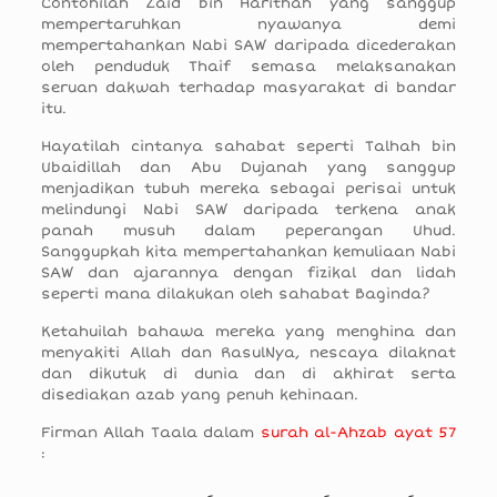
Contohilah Zaid bin Harithah yang sanggup
mempertaruhkan nyawanya demi
mempertahankan Nabi SAW daripada dicederakan
oleh penduduk Thaif semasa melaksanakan
seruan dakwah terhadap masyarakat di bandar
itu.
Hayatilah cintanya sahabat seperti Talhah bin
Ubaidillah dan Abu Dujanah yang sanggup
menjadikan tubuh mereka sebagai perisai untuk
melindungi Nabi SAW daripada terkena anak
panah musuh dalam peperangan Uhud.
Sanggupkah kita mempertahankan kemuliaan Nabi
SAW dan ajarannya dengan fizikal dan lidah
seperti mana dilakukan oleh sahabat Baginda?
Ketahuilah bahawa mereka yang menghina dan
menyakiti Allah dan RasulNya, nescaya dilaknat
dan dikutuk di dunia dan di akhirat serta
disediakan azab yang penuh kehinaan.
Firman Allah Taala dalam
surah al-Ahzab ayat 57
: