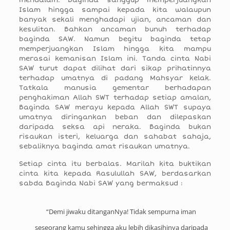
mendalam. Baginda sanggup memperjuangkan
Islam hingga sampai kepada kita walaupun
banyak sekali menghadapi ujian, ancaman dan
kesulitan. Bahkan ancaman bunuh terhadap
baginda SAW. Namun begitu baginda tetap
memperjuangkan Islam hingga kita mampu
merasai kemanisan Islam ini. Tanda cinta Nabi
SAW turut dapat dilihat dari sikap prihatinnya
terhadap umatnya di padang Mahsyar kelak.
Tatkala manusia gementar berhadapan
penghakiman Allah SWT terhadap setiap amalan,
Baginda SAW merayu kepada Allah SWT supaya
umatnya diringankan beban dan dilepaskan
daripada seksa api neraka. Baginda bukan
risaukan isteri, keluarga dan sahabat sahaja,
sebaliknya baginda amat risaukan umatnya.
Setiap cinta itu berbalas. Marilah kita buktikan
cinta kita kepada Rasulullah SAW, berdasarkan
sabda Baginda Nabi SAW yang bermaksud :
“Demi jiwaku ditanganNya! Tidak sempurna iman
seseorang kamu sehingga aku lebih dikasihinya daripada