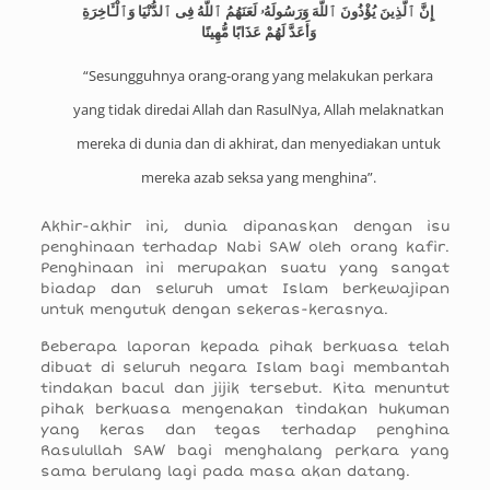
إِنَّ ٱلَّذِينَ يُؤْذُونَ ٱللَّهَ وَرَسُولَهُۥ لَعَنَهُمُ ٱللَّهُ فِى ٱلدُّنْيَا وَٱلْـَٔاخِرَةِ
وَأَعَدَّ لَهُمْ عَذَابًا مُّهِينًا
“Sesungguhnya orang-orang yang melakukan perkara
yang tidak diredai Allah dan RasulNya, Allah melaknatkan
mereka di dunia dan di akhirat, dan menyediakan untuk
mereka azab seksa yang menghina”.
Akhir-akhir ini, dunia dipanaskan dengan isu
penghinaan terhadap Nabi SAW oleh orang kafir.
Penghinaan ini merupakan suatu yang sangat
biadap dan seluruh umat Islam berkewajipan
untuk mengutuk dengan sekeras-kerasnya.
Beberapa laporan kepada pihak berkuasa telah
dibuat di seluruh negara Islam bagi membantah
tindakan bacul dan jijik tersebut. Kita menuntut
pihak berkuasa mengenakan tindakan hukuman
yang keras dan tegas terhadap penghina
Rasulullah SAW bagi menghalang perkara yang
sama berulang lagi pada masa akan datang.