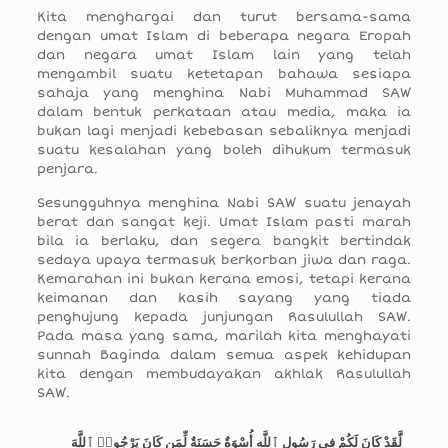
Kita menghargai dan turut bersama-sama
dengan umat Islam di beberapa negara Eropah
dan negara umat Islam lain yang telah
mengambil suatu ketetapan bahawa sesiapa
sahaja yang menghina Nabi Muhammad SAW
dalam bentuk perkataan atau media, maka ia
bukan lagi menjadi kebebasan sebaliknya menjadi
suatu kesalahan yang boleh dihukum termasuk
penjara.
Sesungguhnya menghina Nabi SAW suatu jenayah
berat dan sangat keji. Umat Islam pasti marah
bila ia berlaku, dan segera bangkit bertindak
sedaya upaya termasuk berkorban jiwa dan raga.
Kemarahan ini bukan kerana emosi, tetapi kerana
keimanan dan kasih sayang yang tiada
penghujung kepada junjungan Rasulullah SAW.
Pada masa yang sama, marilah kita menghayati
sunnah Baginda dalam semua aspek kehidupan
kita dengan membudayakan akhlak Rasulullah
SAW.
لَّقَدْ كَانَ لَكُمْ فِى رَسُولِ ٱللَّهِ أُسْوَةٌ حَسَنَةٌ لِّمَن كَانَ يَرْجُوا۟ ٱللَّهَ