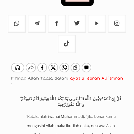
Firman Allah Taala dalam
ayat 31 surah Ali ‘Imran
:
قُلْ إِن كُنتُمْ تُحِبُّونَ ٱللَّهَ فَٱتَّبِعُونِى يُحْبِبْكُمُ ٱللَّهُ وَيَغْفِرْ لَكُمْ ذُنُوبَكُمْ ۗ
وَٱللَّهُ غَفُورٌ رَّحِيمٌ
“Katakanlah (wahai Muhammad): “Jika benar kamu
mengasihi Allah maka ikutilah daku, nescaya Allah