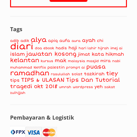
Tags
alya
ayah
apiq
aufa
chi
adib
adik
aura
diari
haji
hadis
doa
ebook
hari lahir
hijrah
imej ai
jawatan kosong
islam
kata hikmah
jimat
kelantan
mak
mira
kursus
masjid
nabi
malaysia
puasa
muhammad
palestin
Netflix
prompt ai
ramadhan
tiey
tazkirah
solat
rasulullah
TIPS & ULASAN
Tips Dan Tutorial
tips
tragedi okt 2018
yeh
umrah
wordpress
zakat
zulhijjah
Pembayaran & Logistik