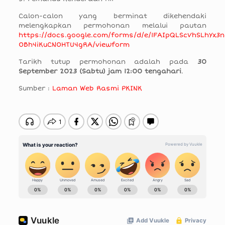
Calon-calon yang berminat dikehendaki
melengkapkan permohonan melalui pautan
https://docs.google.com/forms/d/e/1FAIpQLScVhSLhYx
0Bh4iKuCN0HTU4gRA/viewform
Tarikh tutup permohonan adalah pada
30
September 2023 (Sabtu) jam 12:00 tengahari
.
Sumber :
Laman Web Rasmi PKINK