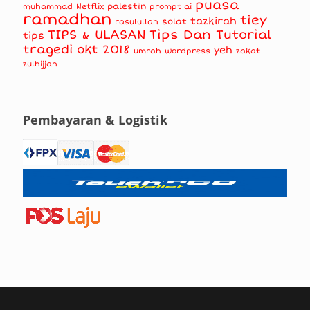
puasa
muhammad
palestin
Netflix
prompt ai
ramadhan
tiey
tazkirah
solat
rasulullah
TIPS & ULASAN
Tips Dan Tutorial
tips
tragedi okt 2018
yeh
umrah
wordpress
zakat
zulhijjah
Pembayaran & Logistik