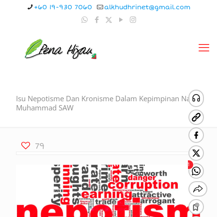
+60 19-930 7060
alkhudhrinet@gmail.com
Isu Nepotisme Dan Kronisme Dalam Kepimpinan Nabi
Muhammad SAW
79