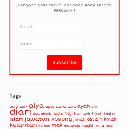
Langgan post terkini daripada kami secara
PERCUMA!!
Tags
alya
ayah
apiq
aufa
chi
adib
adik
aura
diari
haji
hadis
doa
ebook
hari lahir
hijrah
imej ai
jawatan kosong
islam
kata hikmah
jimat
kelantan
mak
mira
kursus
masjid
nabi
malaysia