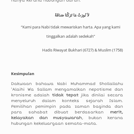
hanya kerana hubungan darah.
لاَ نُورَثُ مَا تَرَكْنَا صَدَقَةٌ ‏‏
“Kami para Nabi tidak mewariskan harta. Apa yang kami
tinggalkan adalah sedekah”
Hadis Riwayat Bukhari (
6727
) & Muslim (
1758
)
Kesimpulan
Dakwaan bahawa Nabi Muhammad Shollallahu
‘Alaihi Wa Sallam mengamalkan nepotisme dan
kronisme adalah
tidak tepat
jika dinilai secara
menyeluruh dalam konteks sejarah Islam.
Pemilihan pemimpin pada zaman baginda dan
para sahabat dibuat berdasarkan
merit,
kelayakan dan musyawarah
, bukan kerana
hubungan kekeluargaan semata-mata.