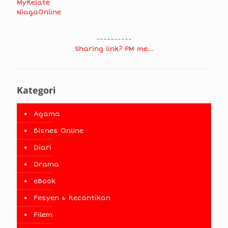
MyKelate
NiagaOnline
----------
Sharing link? PM me...
Kategori
Agama
Bisnes Online
Diari
Drama
eBook
Fesyen & Kecantikan
Filem