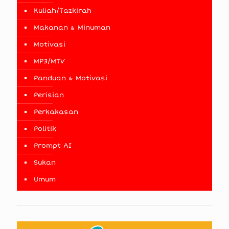
Kuliah/Tazkirah
Makanan & Minuman
Motivasi
MP3/MTV
Panduan & Motivasi
Perisian
Perkakasan
Politik
Prompt AI
Sukan
Umum