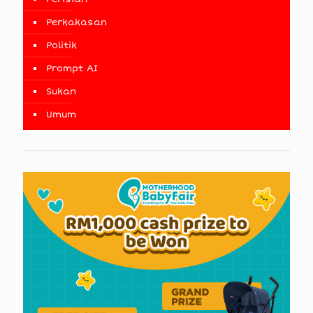
Perkakasan
Politik
Prompt AI
Sukan
Umum