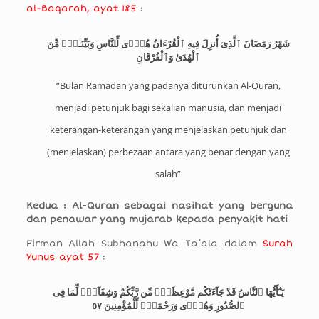
al-Baqarah, ayat 185
:
شَهْرُ رَمَضَانَ ٱلَّذِىٓ أُنزِلَ فِيهِ ٱلْقُرْءَانُ هُدًۭى لِّلنَّاسِ وَبَيِّنَـٰتٍۢ مِّنَ
ٱلْهُدَىٰ وَٱلْفُرْقَانِ
“Bulan Ramadan yang padanya diturunkan Al-Quran,
menjadi petunjuk bagi sekalian manusia, dan menjadi
keterangan-keterangan yang menjelaskan petunjuk dan
(menjelaskan) perbezaan antara yang benar dengan yang
salah”
Kedua : Al-Quran sebagai nasihat yang berguna
dan penawar yang mujarab kepada penyakit hati
Firman Allah Subhanahu Wa Ta’ala dalam
Surah
Yunus ayat 57
:
يَـٰٓأَيُّهَا ٱلنَّاسُ قَدْ جَآءَتْكُم مَّوْعِظَةٌۭ مِّن رَّبِّكُمْ وَشِفَآءٌۭ لِّمَا فِى
ٱلصُّدُورِ وَهُدًۭى وَرَحْمَةٌۭ لِّلْمُؤْمِنِينَ ٥٧