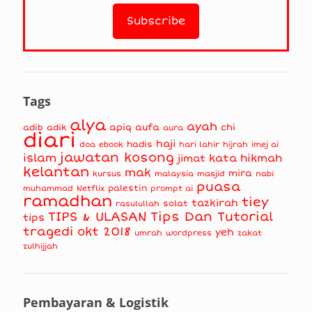
Tags
alya
ayah
apiq
aufa
chi
adib
adik
aura
diari
haji
hadis
doa
ebook
hari lahir
hijrah
imej ai
jawatan kosong
islam
kata hikmah
jimat
kelantan
mak
mira
kursus
masjid
nabi
malaysia
puasa
muhammad
palestin
Netflix
prompt ai
ramadhan
tiey
tazkirah
solat
rasulullah
TIPS & ULASAN
Tips Dan Tutorial
tips
tragedi okt 2018
yeh
umrah
wordpress
zakat
zulhijjah
Pembayaran & Logistik