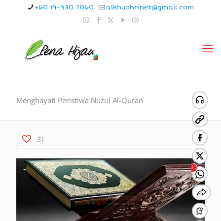
+60 19-930 7060
alkhudhrinet@gmail.com
Menghayati Peristiwa Nuzul Al-Quran
31