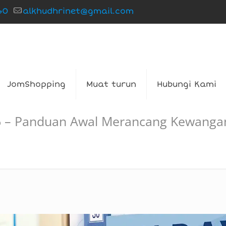
60
alkhudhrinet@gmail.com
JomShopping
Muat turun
Hubungi Kami
26 – Panduan Awal Merancang Kewanga