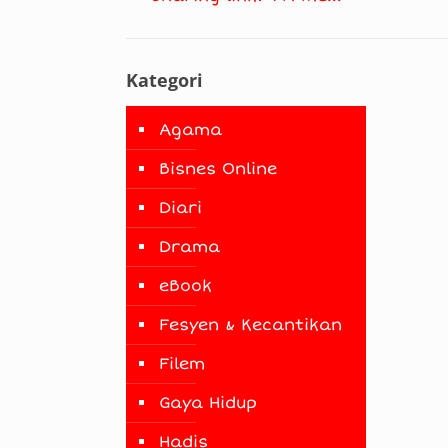
Kategori
Agama
Bisnes Online
Diari
Drama
eBook
Fesyen & Kecantikan
Filem
Gaya Hidup
Hadis