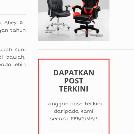
 Abey 🙏.
gan tahun
ubah suai
di bawah.
pada lebih
DAPATKAN
POST
TERKINI
Langgan post terkini
daripada kami
secara PERCUMA!!