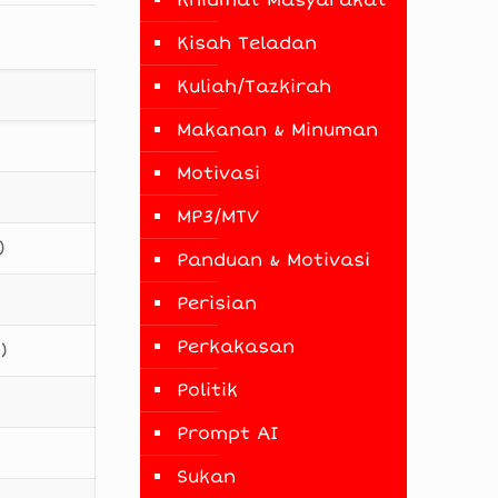
Khidmat Masyarakat
Kisah Teladan
Kuliah/Tazkirah
Makanan & Minuman
Motivasi
MP3/MTV
)
Panduan & Motivasi
Perisian
Perkakasan
)
Politik
Prompt AI
Sukan