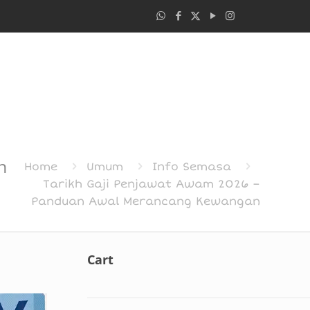
n
Home
Umum
Info Semasa
Tarikh Gaji Penjawat Awam 2026 –
Panduan Awal Merancang Kewangan
Cart