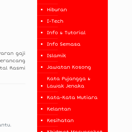
Hiburan
I-Tech
Info & Tutorial
Info Semasa
aran gaji
Islamik
merancang
Jawatan Kosong
tal Rasmi
Kata Pujangga &
Lawak Jenaka
Kata-Kata Mutiara
Kelantan
Kesihatan
ntu.