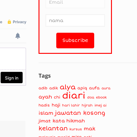
Tags
alya
apiq
aufa
adib
adik
aura
diari
ayah
chi
doa
ebook
haji
hadis
hari lahir
hijrah
imej ai
jawatan kosong
islam
kata hikmah
jimat
kelantan
mak
kursus