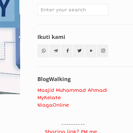
Ikuti kami
BlogWalking
Masjid Muhammad Ahmadi
MyKelate
NiagaOnline
----------
Sharing link? PM me...