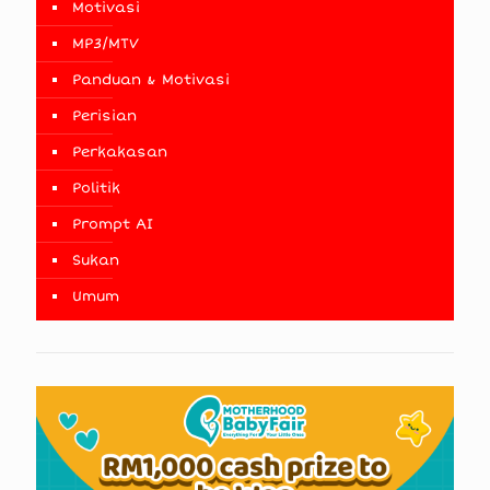
Motivasi
MP3/MTV
Panduan & Motivasi
Perisian
Perkakasan
Politik
Prompt AI
Sukan
Umum