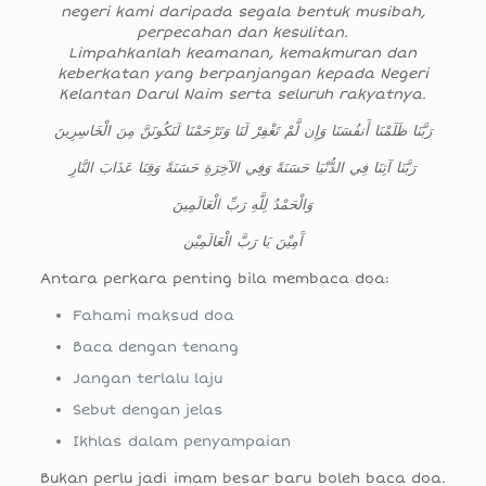
negeri kami daripada segala bentuk musibah,
perpecahan dan kesulitan.
Limpahkanlah keamanan, kemakmuran dan
keberkatan yang berpanjangan kepada Negeri
Kelantan Darul Naim serta seluruh rakyatnya.
رَبَّنَا ظَلَمْنَا أَنفُسَنَا وَإِن لَّمْ تَغْفِرْ لَنَا وَتَرْحَمْنَا لَنَكُونَنَّ مِنَ الْخَاسِرِينَ
رَبَّنَا آتِنَا فِي الدُّنْيَا حَسَنَةً وَفِي الآخِرَةِ حَسَنَةً وَقِنَا عَذَابَ النَّارِ
وَالْحَمْدُ لِلَّهِ رَبِّ الْعَالَمِينَ
آَمِيْنَ يَا رَبَّ الْعَالَمِيْن
Antara perkara penting bila membaca doa:
Fahami maksud doa
Baca dengan tenang
Jangan terlalu laju
Sebut dengan jelas
Ikhlas dalam penyampaian
Bukan perlu jadi imam besar baru boleh baca doa.