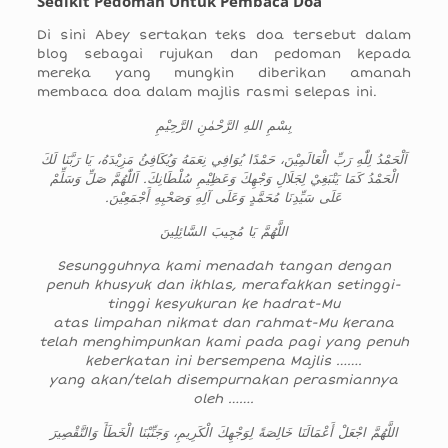
Sedikit Pedoman Untuk Pembaca Doa
Di sini Abey sertakan teks doa tersebut dalam
blog sebagai rujukan dan pedoman kepada
mereka yang mungkin diberikan amanah
membaca doa dalam majlis rasmi selepas ini.
بِسْمِ اللهِ الرَّحْمٰنِ الرَّحِيْمِ
اَلْحَمْدُ لِلّٰهِ رَبِّ الْعَالَمِيْنَ، حَمْدًا يُوَافِي نِعَمَهُ وَيُكَافِئُ مَزِيْدَهُ، يَا رَبَّنَا لَكَ
الْحَمْدُ كَمَا يَنْبَغِيْ لِجَلَالِ وَجْهِكَ وَعَظِيْمِ سُلْطَانِكَ. اَللّٰهُمَّ صَلِّ وَسَلِّمْ
عَلَى سَيِّدِنَا مُحَمَّدٍ وَعَلَى آلِهِ وَصَحْبِهِ أَجْمَعِيْنَ.
اللَّهُمَّ يَا مُجِيبَ السَّائِلِينَ
Sesungguhnya kami menadah tangan dengan
penuh khusyuk dan ikhlas, merafakkan setinggi-
tinggi kesyukuran ke hadrat-Mu
atas limpahan nikmat dan rahmat-Mu kerana
telah menghimpunkan kami pada pagi yang penuh
keberkatan ini bersempena Majlis …….
yang akan/telah disempurnakan perasmiannya
oleh …….
اللَّهُمَّ اجْعَلْ أَعْمَالَنَا خَالِصَةً لِوَجْهِكَ الْكَرِيمِ، وَجَنِّبْنَا الْخَطَأَ وَالتَّقْصِيرَ