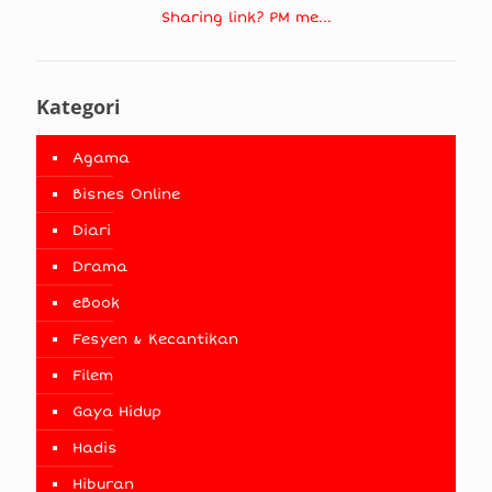
Sharing link? PM me...
Kategori
Agama
Bisnes Online
Diari
Drama
eBook
Fesyen & Kecantikan
Filem
Gaya Hidup
Hadis
Hiburan