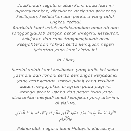
Jadikanlah segala urusan kami pada hari ini
dipermudahkan, dipelihara daripada sebarang
kesilapan, kekhilafan dan perkara yang tidak
Engkau redhai.
Bantulah kami untuk melaksanakan amanah dan
tanggungjawab dengan penuh integriti, ketelusan,
kejujuran dan rasa tanggungjawab demi
kesejahteraan rakyat serta kemajuan negeri
Kelantan yang kami cintai ini.
Ya Allah,
Kurniakanlah kami kesihatan yang baik, kekuatan
jasmani dan rohani serta semangat kerjasama
yang erat kepada semua pihak yang terlibat
dalam menjayakan program pada pagi ini.
Semoga segala usaha dan penat lelah yang
dicurahkan menjadi amal kebajikan yang diterima
di sisi-Mu.
اللَّهُمَّ احْفَظْ وِلَايَتَنَا وَدُمْ عَلَيْهَا الْأَمْنَ وَالْبَرَكَةَ وَالرَّخَاءَ، يَا ذَا الْجَلَالِ
وَالْإِكْرَامِ
Peliharalah negara kami Malaysia khususnya