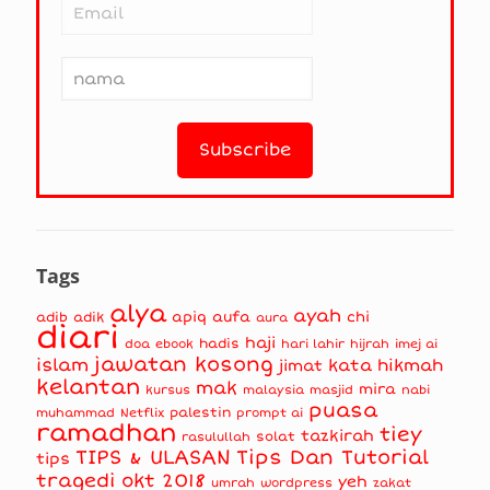
Tags
alya
ayah
apiq
aufa
chi
adib
adik
aura
diari
haji
hadis
doa
ebook
hari lahir
hijrah
imej ai
jawatan kosong
islam
kata hikmah
jimat
kelantan
mak
mira
kursus
masjid
nabi
malaysia
puasa
muhammad
palestin
Netflix
prompt ai
ramadhan
tiey
tazkirah
solat
rasulullah
TIPS & ULASAN
Tips Dan Tutorial
tips
tragedi okt 2018
yeh
umrah
wordpress
zakat