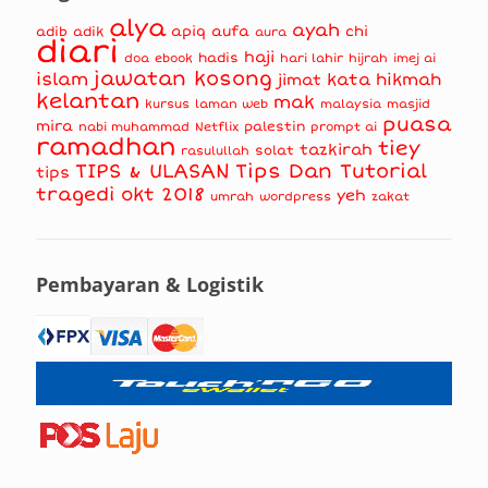
alya
ayah
apiq
aufa
chi
adib
adik
aura
diari
haji
hadis
doa
ebook
hari lahir
hijrah
imej ai
jawatan kosong
islam
kata hikmah
jimat
kelantan
mak
kursus
masjid
laman web
malaysia
puasa
mira
nabi muhammad
palestin
Netflix
prompt ai
ramadhan
tiey
tazkirah
solat
rasulullah
TIPS & ULASAN
Tips Dan Tutorial
tips
tragedi okt 2018
yeh
umrah
wordpress
zakat
Pembayaran & Logistik