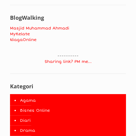
BlogWalking
Masjid Muhammad Ahmadi
MyKelate
NiagaOnline
----------
Sharing link? PM me...
Kategori
Agama
Bisnes Online
Diari
Drama