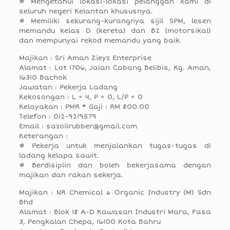
# Mengetahui lokasi-lokasi pelanggan kami di
seluruh negeri Kelantan khususnya.
# Memiliki sekurang-kurangnya sijil SPM, lesen
memandu kelas D (kereta) dan B2 (motorsikal)
dan mempunyai rekod memandu yang baik.
Majikan : Sri Aman Zieyz Enterprise
Alamat : Lot 1706, Jalan Cabang Belibis, Kg. Aman,
16310 Bachok
Jawatan : Pekerja Ladang
Kekosongan : L = 4, P = 0, L/P = 0
Kelayakan : PMR * Gaji : RM 800.00
Telefon : 012-9219579
Email : sazoilrubber@gmail.com
Keterangan :
# Pekerja untuk menjalankan tugas-tugas di
ladang kelapa sawit.
# Berdisiplin dan boleh bekerjasama dengan
majikan dan rakan sekerja.
Majikan : NR Chemical & Organic Industry (M) Sdn
Bhd
Alamat : Blok 18 A-D Kawasan Industri Mara, Fasa
3, Pengkalan Chepa, 16100 Kota Bahru