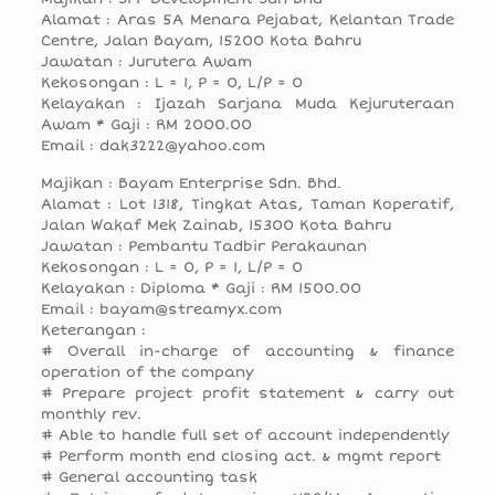
Alamat : Aras 5A Menara Pejabat, Kelantan Trade
Centre, Jalan Bayam, 15200 Kota Bahru
Jawatan : Jurutera Awam
Kekosongan : L = 1, P = 0, L/P = 0
Kelayakan : Ijazah Sarjana Muda Kejuruteraan
Awam * Gaji : RM 2000.00
Email : dak3222@yahoo.com
Majikan : Bayam Enterprise Sdn. Bhd.
Alamat : Lot 1318, Tingkat Atas, Taman Koperatif,
Jalan Wakaf Mek Zainab, 15300 Kota Bahru
Jawatan : Pembantu Tadbir Perakaunan
Kekosongan : L = 0, P = 1, L/P = 0
Kelayakan : Diploma * Gaji : RM 1500.00
Email : bayam@streamyx.com
Keterangan :
# Overall in-charge of accounting & finance
operation of the company
# Prepare project profit statement & carry out
monthly rev.
# Able to handle full set of account independently
# Perform month end closing act. & mgmt report
# General accounting task