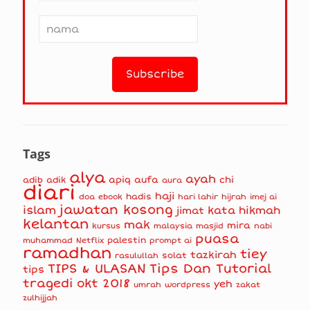
Tags
alya
ayah
apiq
aufa
chi
adib
adik
aura
diari
haji
hadis
doa
ebook
hari lahir
hijrah
imej ai
jawatan kosong
islam
kata hikmah
jimat
kelantan
mak
mira
kursus
masjid
nabi
malaysia
puasa
muhammad
palestin
Netflix
prompt ai
ramadhan
tiey
tazkirah
solat
rasulullah
TIPS & ULASAN
Tips Dan Tutorial
tips
tragedi okt 2018
yeh
umrah
wordpress
zakat
zulhijjah