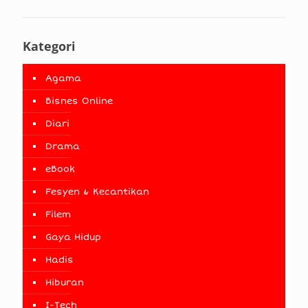
Kategori
Agama
Bisnes Online
Diari
Drama
eBook
Fesyen & Kecantikan
Filem
Gaya Hidup
Hadis
Hiburan
I-Tech