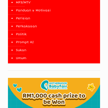
MP3/MTV
Panduan & Motivasi
Perisian
Perkakasan
Politik
Prompt AI
Sukan
Umum