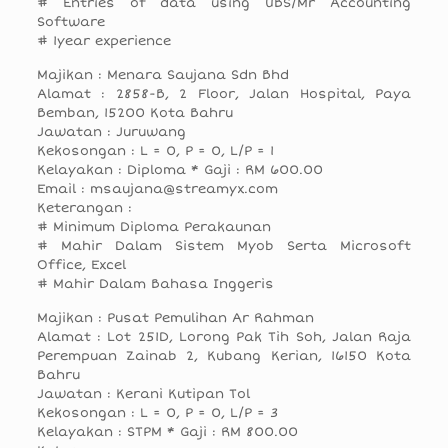
# Entries of data using UBS/Mr Accounting
Software
# 1year experience
Majikan : Menara Saujana Sdn Bhd
Alamat : 2858-B, 2 Floor, Jalan Hospital, Paya
Bemban, 15200 Kota Bahru
Jawatan : Juruwang
Kekosongan : L = 0, P = 0, L/P = 1
Kelayakan : Diploma * Gaji : RM 600.00
Email : msaujana@streamyx.com
Keterangan :
# Minimum Diploma Perakaunan
# Mahir Dalam Sistem Myob Serta Microsoft
Office, Excel
# Mahir Dalam Bahasa Inggeris
Majikan : Pusat Pemulihan Ar Rahman
Alamat : Lot 251D, Lorong Pak Tih Soh, Jalan Raja
Perempuan Zainab 2, Kubang Kerian, 16150 Kota
Bahru
Jawatan : Kerani Kutipan Tol
Kekosongan : L = 0, P = 0, L/P = 3
Kelayakan : STPM * Gaji : RM 800.00