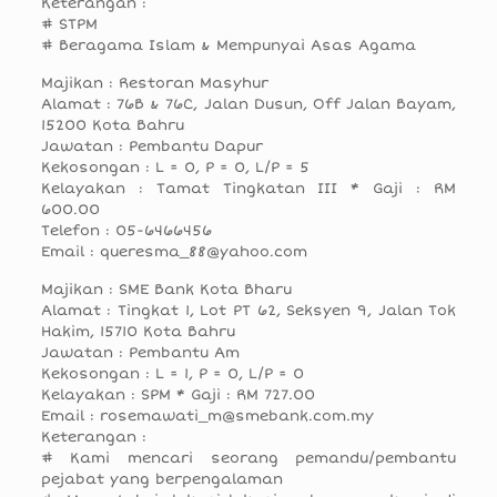
Keterangan :
# STPM
# Beragama Islam & Mempunyai Asas Agama
Majikan : Restoran Masyhur
Alamat : 76B & 76C, Jalan Dusun, Off Jalan Bayam,
15200 Kota Bahru
Jawatan : Pembantu Dapur
Kekosongan : L = 0, P = 0, L/P = 5
Kelayakan : Tamat Tingkatan III * Gaji : RM
600.00
Telefon : 05-6466456
Email : queresma_88@yahoo.com
Majikan : SME Bank Kota Bharu
Alamat : Tingkat 1, Lot PT 62, Seksyen 9, Jalan Tok
Hakim, 15710 Kota Bahru
Jawatan : Pembantu Am
Kekosongan : L = 1, P = 0, L/P = 0
Kelayakan : SPM * Gaji : RM 727.00
Email : rosemawati_m@smebank.com.my
Keterangan :
# Kami mencari seorang pemandu/pembantu
pejabat yang berpengalaman