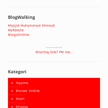
BlogWalking
Masjid Muhammad Ahmadi
MyKelate
NiagaOnline
----------
Sharing link? PM me...
Kategori
Agama
Bisnes Online
Diari
Drama