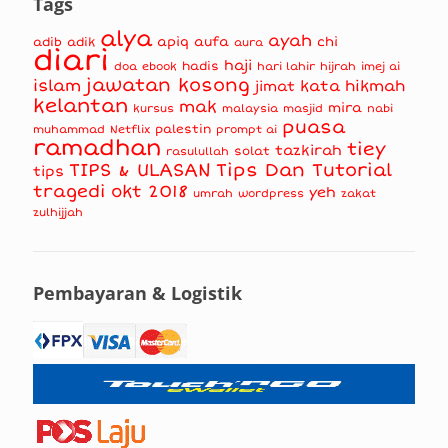
Tags
alya
ayah
apiq
aufa
chi
adib
adik
aura
diari
haji
hadis
doa
ebook
hari lahir
hijrah
imej ai
jawatan kosong
islam
kata hikmah
jimat
kelantan
mak
mira
kursus
masjid
nabi
malaysia
puasa
muhammad
palestin
Netflix
prompt ai
ramadhan
tiey
tazkirah
solat
rasulullah
TIPS & ULASAN
Tips Dan Tutorial
tips
tragedi okt 2018
yeh
umrah
wordpress
zakat
zulhijjah
Pembayaran & Logistik