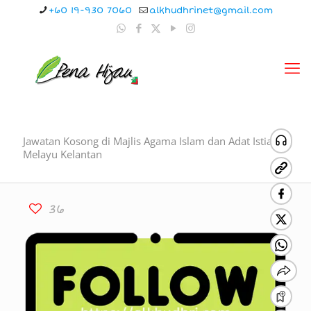
+60 19-930 7060
alkhudhrinet@gmail.com
Jawatan Kosong di Majlis Agama Islam dan Adat Istiadat
Melayu Kelantan
36