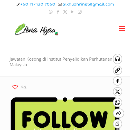
+60 19-930 7060
alkhudhrinet@gmail.com
Jawatan Kosong di Institut Penyelidikan Perhutanan
Malaysia
92