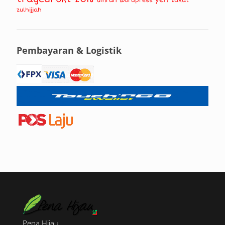
wordpress
zakat
zulhijjah
Pembayaran & Logistik
Pena Hijau