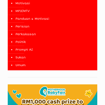
Motivasi
MP3/MTV
Panduan & Motivasi
Perisian
Perkakasan
Politik
Prompt AI
Sukan
Umum