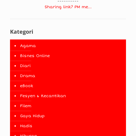
----------
Sharing link? PM me...
Kategori
Agama
Bisnes Online
Diari
Drama
eBook
Fesyen & Kecantikan
Filem
Gaya Hidup
Hadis
Hiburan