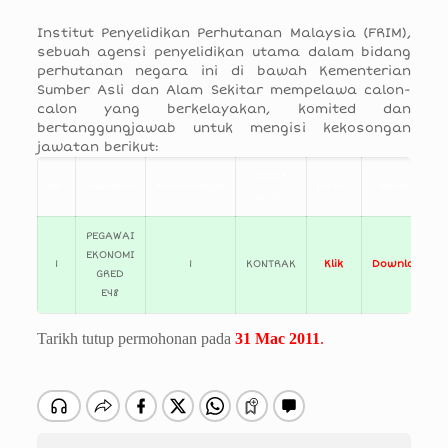
Institut Penyelidikan Perhutanan Malaysia (FRIM),
sebuah agensi penyelidikan utama dalam bidang
perhutanan negara ini di bawah Kementerian
Sumber Asli dan Alam Sekitar mempelawa calon-
calon yang berkelayakan, komited dan
bertanggungjawab untuk mengisi kekosongan
jawatan berikut:
Taraf
No.
Jawatan
Kekosongan
Detail
Borang
Jawatan
PEGAWAI
EKONOMI
1
1
KONTRAK
Klik
Download
GRED
E48
Tarikh tutup permohonan pada
31 Mac 2011
.