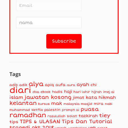
Tags
alya
ayah
apiq
aufa
chi
adib
adik
aura
diari
haji
hadis
doa
ebook
hari lahir
hijrah
imej ai
jawatan kosong
islam
kata hikmah
jimat
kelantan
mak
mira
kursus
masjid
nabi
malaysia
puasa
muhammad
palestin
Netflix
prompt ai
ramadhan
tiey
tazkirah
solat
rasulullah
TIPS & ULASAN
Tips Dan Tutorial
tips
tragedi okt 2018
yeh
umrah