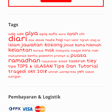
Tags
alya
ayah
apiq
aufa
chi
adib
adik
aura
diari
haji
hadis
doa
ebook
hari lahir
hijrah
imej ai
jawatan kosong
islam
kata hikmah
jimat
kelantan
mak
mira
kursus
masjid
nabi
malaysia
puasa
muhammad
palestin
Netflix
prompt ai
ramadhan
tiey
tazkirah
solat
rasulullah
TIPS & ULASAN
Tips Dan Tutorial
tips
tragedi okt 2018
yeh
umrah
wordpress
zakat
zulhijjah
Pembayaran & Logistik