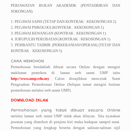
PERJAWATAN BUKAN AKADEMIK (PENTADBIRAN DAN
SOKONGAN)
1. PEGAWAI SAINS (TETAP DAN KONTRAK : KEKOSONGAN 2)
2. PEGAWAI PSIKOLOGI (KONTRAK : KEKOSONGAN 1)
3. PEGAWAI KEWANGAN (KONTRAK : KEKOSONGAN 1)
4. JURUPULIH PERUBATAN (KONTRAK : KEKOSONGAN 1)
5. PEMBANTU TADBIR (PERKERANIAN/OPERASI) (TETAP DAN
KONTRAK :
KEKOSONGAN 5)
CARA MEMOHON
Permohonan hendaklah dibuat secara Online dengan mengisi
maklumat pemohon di
laman web rasmi UMP iaitu
http://www.ump.edu.my
. Calon diwajibkan mencetak
Surat
Pengesahan Permohonan Online (Selepas tamat mengisi butiran
permohonan melalui web rasmi UMP).
DOWNLOAD IKLAN
Permohonan yang tidak dibuat secara Online
melalui laman web rasmi UMP tidak akan dilayan.
Sila nyatakan
jawatan yang dimohon di penjuru kiri muka hadapan sampul surat.
Permohonan yang lengkap beserta dengan salinan-salinan sijil