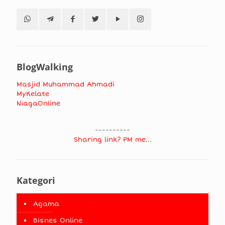
BlogWalking
Masjid Muhammad Ahmadi
MyKelate
NiagaOnline
----------
Sharing link? PM me...
Kategori
Agama
Bisnes Online