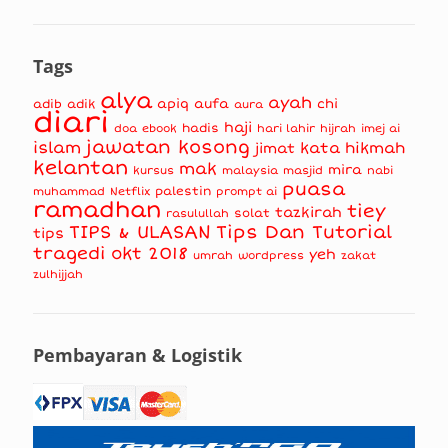
Tags
alya
ayah
apiq
aufa
chi
adib
adik
aura
diari
haji
hadis
doa
ebook
hari lahir
hijrah
imej ai
jawatan kosong
islam
kata hikmah
jimat
kelantan
mak
mira
kursus
masjid
nabi
malaysia
puasa
muhammad
palestin
Netflix
prompt ai
ramadhan
tiey
tazkirah
solat
rasulullah
TIPS & ULASAN
Tips Dan Tutorial
tips
tragedi okt 2018
yeh
umrah
wordpress
zakat
zulhijjah
Pembayaran & Logistik