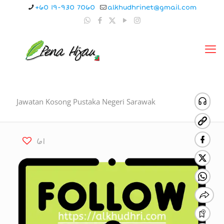
+60 19-930 7060
alkhudhrinet@gmail.com
Jawatan Kosong Pustaka Negeri Sarawak
61