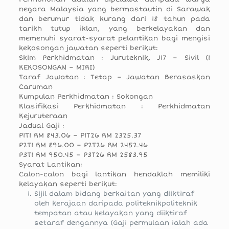
negara Malaysia yang bermastautin di Sarawak
dan berumur tidak kurang dari 18 tahun pada
tarikh tutup iklan, yang berkelayakan dan
memenuhi syarat-syarat pelantikan bagi mengisi
kekosongan jawatan seperti berikut:
Skim Perkhidmatan : Juruteknik, J17 – Sivil (1
KEKOSONGAN – MIRI)
Taraf Jawatan : Tetap – Jawatan Berasaskan
Caruman
Kumpulan Perkhidmatan : Sokongan
Klasifikasi Perkhidmatan : Perkhidmatan
Kejuruteraan
Jadual Gaji :
P1T1 RM 843.06 – P1T26 RM 2325.37
P2T1 RM 896.00 – P2T26 RM 2452.46
P3T1 RM 950.45 – P3T26 RM 2583.95
Syarat Lantikan:
Calon-calon bagi lantikan hendaklah memiliki
kelayakan seperti berikut:
Sijil dalam bidang berkaitan yang diiktiraf
oleh kerajaan daripada politeknikpoliteknik
tempatan atau kelayakan yang diiktiraf
setaraf dengannya (Gaji permulaan ialah ada