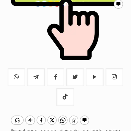
Permohonan adalah dipelawa daripada warga