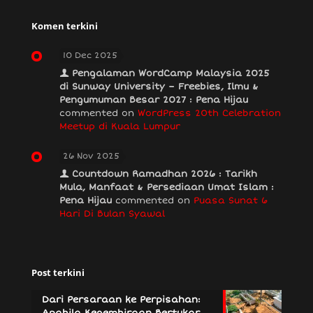
Komen terkini
10 Dec 2025
Pengalaman WordCamp Malaysia 2025
di Sunway University – Freebies, Ilmu &
Pengumuman Besar 2027 : Pena Hijau
commented on
WordPress 20th Celebration
Meetup di Kuala Lumpur
26 Nov 2025
Countdown Ramadhan 2026 : Tarikh
Mula, Manfaat & Persediaan Umat Islam :
Pena Hijau
commented on
Puasa Sunat 6
Hari Di Bulan Syawal
Post terkini
Dari Persaraan ke Perpisahan:
Apabila Kegembiraan Bertukar