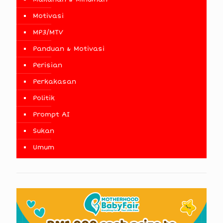
Motivasi
MP3/MTV
Panduan & Motivasi
Perisian
Perkakasan
Politik
Prompt AI
Sukan
Umum