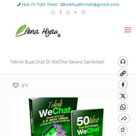
+60 19-930 7060
alkhudhrinet@gmail.com
Teknik Buat Duit Di WeChat Secara Sambilan!
89