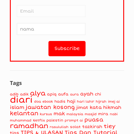
Tags
alya
ayah
apiq
aufa
chi
adib
adik
aura
diari
haji
hadis
doa
ebook
hari lahir
hijrah
imej ai
jawatan kosong
islam
kata hikmah
jimat
kelantan
mak
mira
kursus
masjid
nabi
malaysia
puasa
muhammad
palestin
Netflix
prompt ai
ramadhan
tiey
tazkirah
solat
rasulullah
TIPS & ULASAN
Tips Dan Tutorial
tips