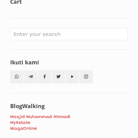
Cart
Ikuti kami
BlogWalking
Masjid Muhammad Ahmadi
MyKelate
NiagaOnline