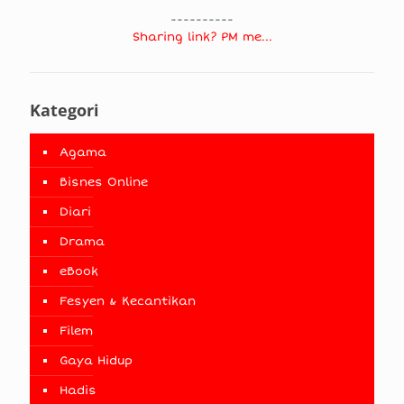
----------
Sharing link? PM me...
Kategori
Agama
Bisnes Online
Diari
Drama
eBook
Fesyen & Kecantikan
Filem
Gaya Hidup
Hadis