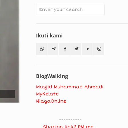
Ikuti kami
BlogWalking
Masjid Muhammad Ahmadi
MyKelate
NiagaOnline
----------
Sharing link? PM me...