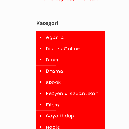
Kategori
Agama
Bisnes Online
Diari
Drama
eBook
Fesyen & Kecantikan
Filem
Gaya Hidup
Hadis