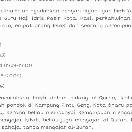
beliau telah dijodohkan dengan Hajah Lijah binti 
uru Haji Idris Pasir Kota. Hasil perkahwinan 
mata, empat orang lelaki dan seorang perempua
)
93)
 (1924-1990)
29-2004)
6)
curahkan bakti dalam bidang al-Quran, kei
h pondok di Kampung Pintu Geng, Kota Bharu p
ju, kerana beliau mempunyai kemampuan menga
ngajar kitab, beliau juga mengajar al-Quran. K
sahaja, tanpa mengajar al-Quran.