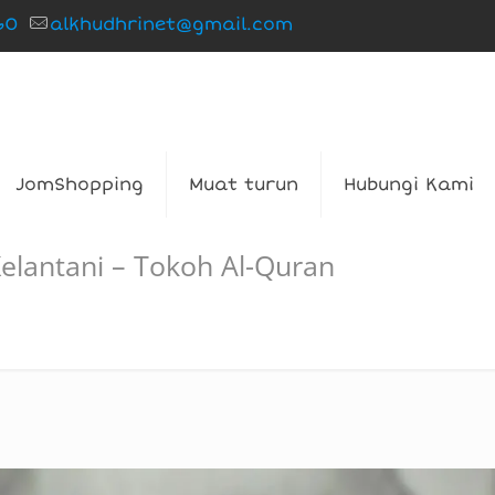
60
alkhudhrinet@gmail.com
JomShopping
Muat turun
Hubungi Kami
lantani – Tokoh Al-Quran