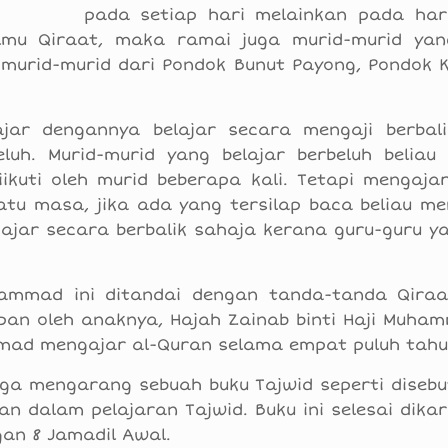
pada setiap hari melainkan pada har
lmu Qiraat, maka ramai juga murid-murid ya
 murid-murid dari Pondok Bunut Payong, Pondok K
ar dengannya belajar secara mengaji berbal
uh. Murid-murid yang belajar berbeluh beliau
uti oleh murid beberapa kali. Tetapi mengajar 
u masa, jika ada yang tersilap baca beliau me
ajar secara berbalik sahaja kerana guru-guru y
ammad ini ditandai dengan tanda-tanda Qira
mpan oleh anaknya, Hajah Zainab binti Haji Muha
mad mengajar al-Quran selama empat puluh tahun
uga mengarang sebuah buku Tajwid seperti disebu
an dalam pelajaran Tajwid. Buku ini selesai dik
gan 8 Jamadil Awal.