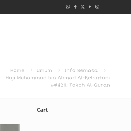
Home
Umum
Info Semasa
Haji Muhammad bin Ahmad Al-Kelantani
&#8211; Tokoh Al-Quran
Cart