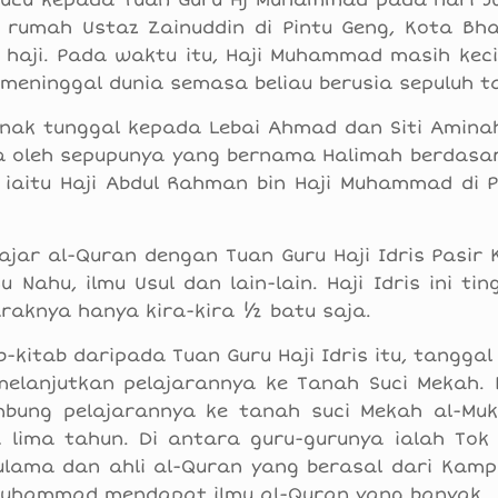
cucu kepada Tuan Guru Hj Muhammad pada hari J
 rumah Ustaz Zainuddin di Pintu Geng, Kota Bhar
aji. Pada waktu itu, Haji Muhammad masih kecil
 meninggal dunia semasa beliau berusia sepuluh t
ak tunggal kepada Lebai Ahmad dan Siti Aminah
ara oleh sepupunya yang bernama Halimah berdasa
iaitu Haji Abdul Rahman bin Haji Muhammad di P
jar al-Quran dengan Tuan Guru Haji Idris Pasir 
 Nahu, ilmu Usul dan lain-lain. Haji Idris ini tin
raknya hanya kira-kira ½ batu saja.
b-kitab daripada Tuan Guru Haji Idris itu, tanggal
 melanjutkan pelajarannya ke Tanah Suci Mekah. 
ambung pelajarannya ke tanah suci Mekah al-Mu
ra lima tahun. Di antara guru-gurunya ialah Tok
 ulama dan ahli al-Quran yang berasal dari Kamp
i Muhammad mendapat ilmu al-Quran yang banyak.