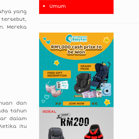
Umum
Yahya yang
tersebut,
n. Mereka
lmuan dan
ada tahun
jar dalam
etika itu