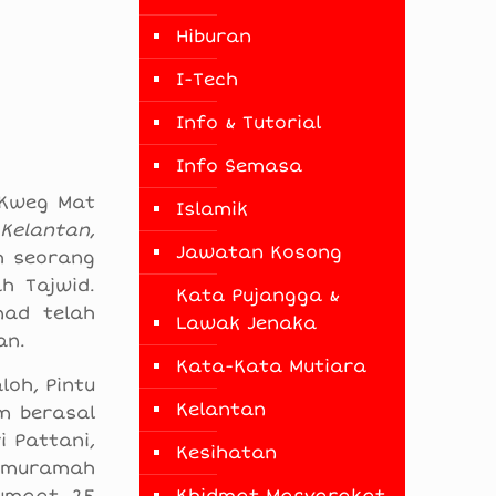
Hiburan
I-Tech
Info & Tutorial
Info Semasa
 Kweg Mat
Islamik
 Kelantan
,
Jawatan Kosong
h seorang
h Tajwid.
Kata Pujangga &
mad telah
Lawak Jenaka
an.
Kata-Kata Mutiara
oh, Pintu
Kelantan
m berasal
i Pattani,
Kesihatan
emuramah