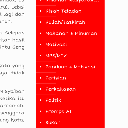
Khidmat Masyarakat
umaat, 25
u). Lebai
Kisah Teladan
 lagi dan
ahun.
Kuliah/Tazkirah
. Selepas
Makanan & Minuman
rkan hasil
Motivasi
intu Geng
MP3/MTV
Kota yang
Panduan & Motivasi
ggal tidak
Perisian
Perkakasan
 4 Sya’ban
Ketika itu
Politik
karramah.
Prompt AI
 senggora
ung Kota,
Sukan