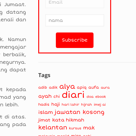
i Jumaat.
ng datang
enali dan
ik. Namun
 mengajar
berbalik,
negurnya.
ang dapat
Tags
alya
apiq
aufa
adib
adik
aura
at kepada
diari
ayah
mmad yang
chi
doa
ebook
 lebih.
haji
hadis
hari lahir
hijrah
imej ai
jawatan kosong
islam
t di atas.
kata hikmah
jimat
arang pada
kelantan
mak
kursus