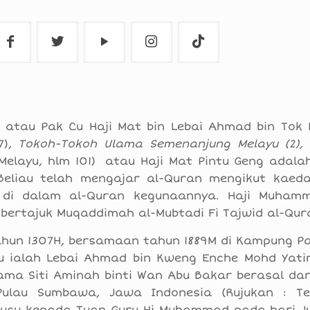
 atau Pak Cu Haji Mat bin Lebai Ahmad bin Tok
7),
Tokoh-Tokoh Ulama Semenanjung Melayu (2),
Melayu, hlm 101) atau Haji Mat Pintu Geng adala
Beliau telah mengajar al-Quran mengikut kaeda
 di dalam al-Quran kegunaannya. Haji Muham
bertajuk Muqaddimah al-Mubtadi Fi Tajwid al-Qur
hun 1307H, bersamaan tahun 1889M di Kampung Pal
au ialah Lebai Ahmad bin Kweng Enche Mohd Yati
ama Siti Aminah binti Wan Abu Bakar berasal dar
Pulau Sumbawa, Jawa Indonesia (Rujukan : T