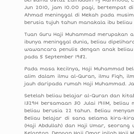
bersama Ustaz Zainuddin Hj Mahmood, 
Jun 2010, jam 10.00 pagi, bertempat di
Ahmad meninggal di Mekah pada musim h
berusia tujuh tahun manakala ibu beliau
Tuan Guru Haji Muhammad merupakan an
ibunya meninggal dunia, beliau dipelih
wawancara penulis dengan anak beliau 
pada 5 September 1982.
Pada masa kecilnya, Haji Muhammad bela
alim dalam ilmu al-Quran, ilmu Fiqh, ilmu
jauh daripada rumah Haji Muhammad. Ja
Setelah beliau belajar al-Quran dan kita
1329H bersamaan 30 Julai 1911M, beliau
beliau berusia 22 tahun. Beliau meny
Beliau belajar di sana selama kira-ki
(Haji Abdullah) dan Haji Umar, seorang
Kelantan. Dengan Haji Omar inilah Haj