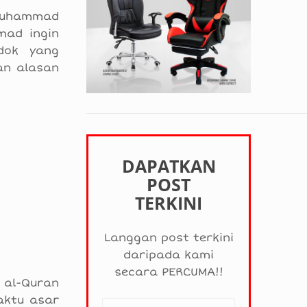
 Muhammad
mad ingin
dok yang
an alasan
DAPATKAN
POST
TERKINI
Langgan post terkini
daripada kami
secara PERCUMA!!
 al-Quran
aktu asar