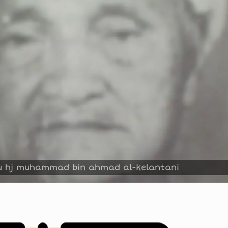
u hj muhammad bin ahmad al-kelantani