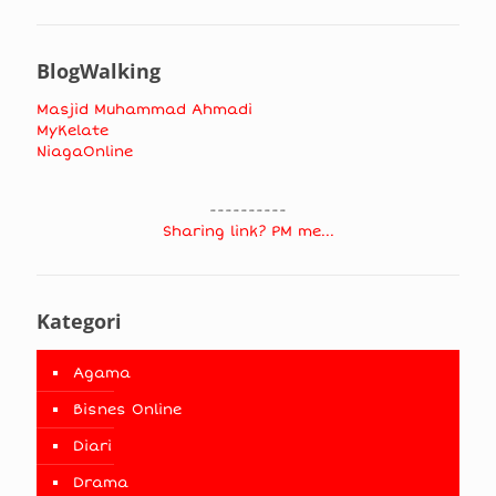
BlogWalking
Masjid Muhammad Ahmadi
MyKelate
NiagaOnline
----------
Sharing link? PM me...
Kategori
Agama
Bisnes Online
Diari
Drama