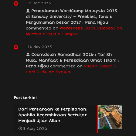
10 Dec 2025
Pengalaman WordCamp Malaysia 2025
di Sunway University – Freebies, Ilmu &
Pengumuman Besar 2027 : Pena Hijau
commented on
WordPress 20th Celebration
Meetup di Kuala Lumpur
26 Nov 2025
Countdown Ramadhan 2026 : Tarikh
Mula, Manfaat & Persediaan Umat Islam :
Pena Hijau
commented on
Puasa Sunat 6
Hari Di Bulan Syawal
Post terkini
Dari Persaraan ke Perpisahan:
Apabila Kegembiraan Bertukar
Menjadi Ujian Allah
3 Aug 2026