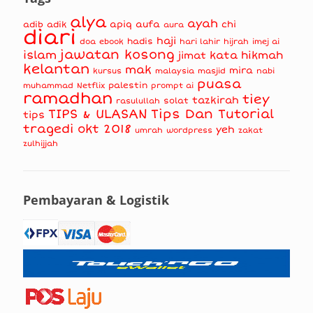
alya
ayah
apiq
aufa
chi
adib
adik
aura
diari
haji
hadis
doa
ebook
hari lahir
hijrah
imej ai
jawatan kosong
islam
kata hikmah
jimat
kelantan
mak
mira
kursus
masjid
nabi
malaysia
puasa
muhammad
palestin
Netflix
prompt ai
ramadhan
tiey
tazkirah
solat
rasulullah
TIPS & ULASAN
Tips Dan Tutorial
tips
tragedi okt 2018
yeh
umrah
wordpress
zakat
zulhijjah
Pembayaran & Logistik