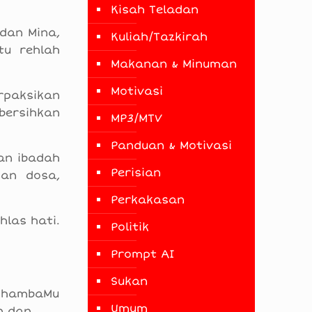
Kisah Teladan
dan Mina,
Kuliah/Tazkirah
tu rehlah
Makanan & Minuman
Motivasi
rpaksikan
bersihkan
MP3/MTV
Panduan & Motivasi
an ibadah
Perisian
nan dosa,
Perkakasan
hlas hati.
Politik
Prompt AI
Sukan
, hambaMu
Umum
n dan