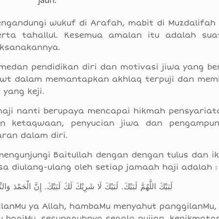
ngandungi wukuf di Arafah, mabit di Muzdalifah 
rta tahallul. Kesemua amalan itu adalah sua
aksanakannya.
medan pendidikan diri dan motivasi jiwa yang be
swt dalam memantapkan akhlaq terpuji dan mem
yang keji.
aji nanti berupaya mencapai hikmah pensyariat
an ketaqwaan, penyucian jiwa dan pengampu
ran dalam diri.
engunjungi Baitullah dengan dengan tulus dan ik
sa diulang-ulang oleh setiap jamaah haji adalah :
لَبَيْكَ اللَّهُمَّ لَبَيْكَ. لَبَيْكَ لَا شَرِيْكَ لَكَ لَبَيْكَ. إِنَّ الْحَمْدَ وَا
lanMu ya Allah, hambaMu menyahut panggilanMu
u bagiMu, sesungguhnya segala pujian, kenikmata