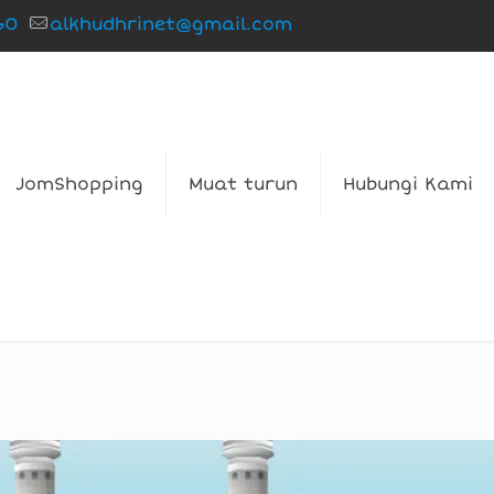
60
alkhudhrinet@gmail.com
JomShopping
Muat turun
Hubungi Kami