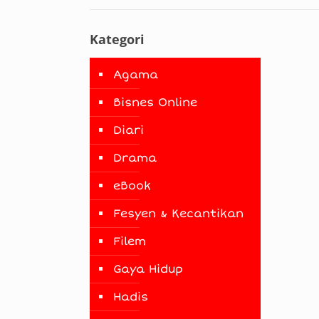
Kategori
Agama
Bisnes Online
Diari
Drama
eBook
Fesyen & Kecantikan
Filem
Gaya Hidup
Hadis