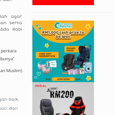
llah agar
nan serta
abda Nabi
n perkara
 ibunya”
dan Muslim)
an baik.
suci dan