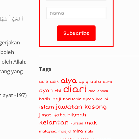
ٱلْحَجُّ أَشْهُ
gerjakan
 boleh
oleh Allah;
Tags
rang yang
alya
apiq
aufa
adib
adik
aura
diari
ayah
chi
doa
ebook
h ayat -197
)
haji
hadis
hari lahir
hijrah
imej ai
jawatan kosong
islam
kata hikmah
jimat
kelantan
mak
kursus
mira
masjid
nabi
malaysia