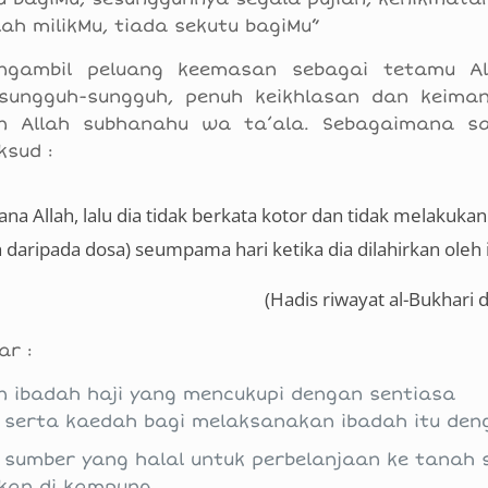
ah milikMu, tiada sekutu bagiMu”
ngambil peluang keemasan sebagai tetamu A
sungguh-sungguh, penuh keikhlasan dan keima
 Allah subhanahu wa ta’ala. Sebagaimana s
ksud :
na Allah, lalu dia tidak berkata kotor dan tidak melakuka
h daripada dosa) seumpama hari ketika dia dilahirkan oleh
(Hadis riwayat al-Bukhari 
ar :
an ibadah haji yang mencukupi dengan sentiasa
 serta kaedah bagi melaksanakan ibadah itu deng
sumber yang halal untuk perbelanjaan ke tanah 
lkan di kampung.