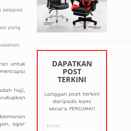
n selepas
qwa yang
salahan
DAPATKAN
ran untuk
POST
 mencapai
TERKINI
dah haji,
Langgan post terkini
ncukupkan
daripada kami
secara PERCUMA!!
 keimanan
gan, agar