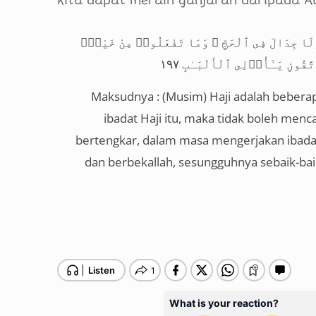
kita dapat meraih ganjaran daripada Al
وَلَا جِدَالَ فِى ٱلْحَجِّ ۗ وَمَا تَفْعَلُوا۟ مِنْ خَيْرٍۢ
َقُونِ يَـٰٓأُو۟لِى ٱلْأَلْبَـٰبِ ١٩٧
Maksudnya : (Musim) Haji adalah bebera
ibadat Haji itu, maka tidak boleh menc
bertengkar, dalam masa mengerjakan ibadat 
dan berbekallah, sesungguhnya sebaik-bai