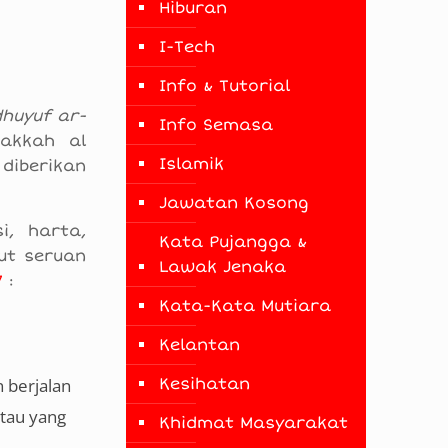
Hiburan
I-Tech
Info & Tutorial
dhuyuf ar-
Info Semasa
Makkah al
Islamik
diberikan
Jawatan Kosong
i, harta,
Kata Pujangga &
ut seruan
Lawak Jenaka
7
:
Kata-Kata Mutiara
Kelantan
 berjalan
Kesihatan
ntau yang
Khidmat Masyarakat