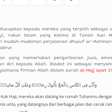
 diucapkan kepada mereka yang terpilih sebagai
i, rukun Islam yang kelima di Tanah Suci 
kan mudah-mudahan perjalanan
dhuyuf ar-Rahman
abrur.
nan yang memerlukan pengorbanan jiwa, emos
n diri kepada Allah. Ibadat ini sebagai menyah
bagaimana firman Allah dalam surah
al-Hajj ayat 2
وَأَذِّن فِى ٱلنَّاسِ بِٱلْحَجِّ يَأْتُوكَ رِجَالًۭا وَعَلَىٰ كُلِّ ضَامِرٍۢ يَ
ntuk Haji, mereka akan datang ke rumah Tuhanmu dengan
is unta, yang datangnya dari berbagai jalan dan ceruk ra
jauh.