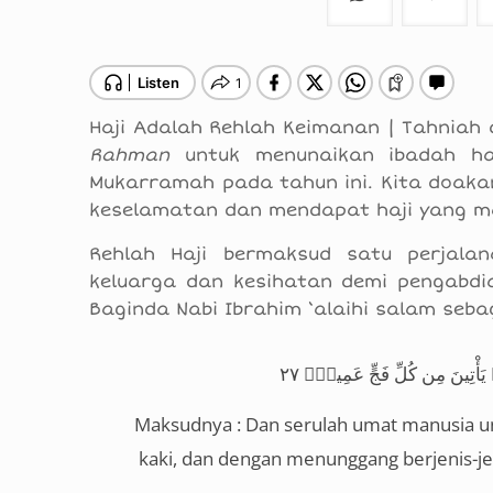
Haji Adalah Rehlah Keimanan | Tahniah
Rahman
untuk menunaikan ibadah haj
Mukarramah pada tahun ini. Kita doa
keselamatan dan mendapat haji yang m
Rehlah Haji bermaksud satu perjala
keluarga dan kesihatan demi pengabdia
Baginda Nabi Ibrahim ‘alaihi salam se
أْتِينَ مِن كُلِّ فَجٍّ عَمِيقٍۢ ٢٧
Maksudnya : Dan serulah umat manusia u
kaki, dan dengan menunggang berjenis-jen