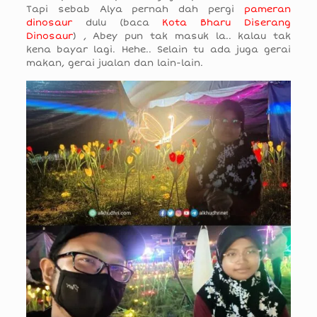
Tapi sebab Alya pernah dah pergi
pameran
dinosaur
dulu (baca
Kota Bharu Diserang
Dinosaur
) , Abey pun tak masuk la.. kalau tak
kena bayar lagi. Hehe.. Selain tu ada juga gerai
makan, gerai jualan dan lain-lain.