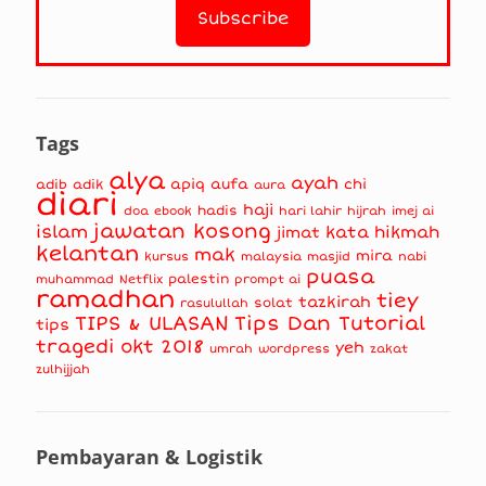
Tags
alya
ayah
apiq
aufa
chi
adib
adik
aura
diari
haji
hadis
doa
ebook
hari lahir
hijrah
imej ai
jawatan kosong
islam
kata hikmah
jimat
kelantan
mak
mira
kursus
masjid
nabi
malaysia
puasa
muhammad
palestin
Netflix
prompt ai
ramadhan
tiey
tazkirah
solat
rasulullah
TIPS & ULASAN
Tips Dan Tutorial
tips
tragedi okt 2018
yeh
umrah
wordpress
zakat
zulhijjah
Pembayaran & Logistik