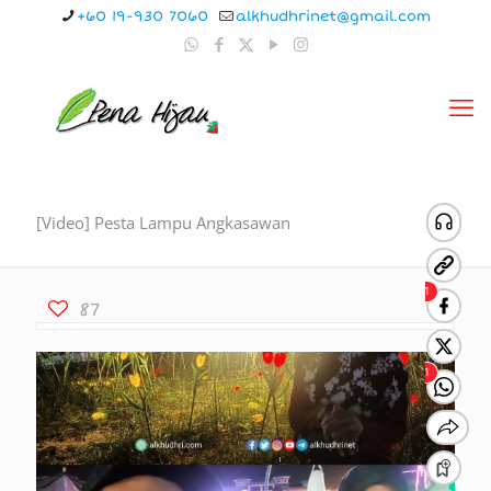
+60 19-930 7060
alkhudhrinet@gmail.com
[Video] Pesta Lampu Angkasawan
87