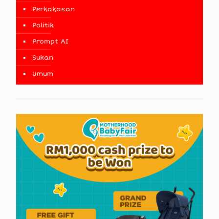
Perkakasan
Politik
Prompt AI
Sukan
Umum