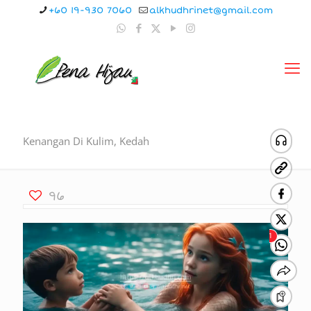
+60 19-930 7060
alkhudhrinet@gmail.com
Kenangan Di Kulim, Kedah
96