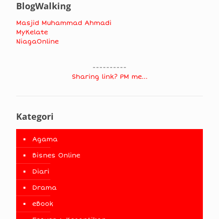
BlogWalking
Masjid Muhammad Ahmadi
MyKelate
NiagaOnline
----------
Sharing link? PM me...
Kategori
Agama
Bisnes Online
Diari
Drama
eBook