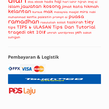
diari
haji
hadis
doa
ebook
hari lahir
hijrah
imej ai
jawatan kosong
islam
kata hikmah
jimat
kelantan
mak
mira
kursus
masjid
nabi
malaysia
puasa
muhammad
palestin
Netflix
prompt ai
ramadhan
tiey
tazkirah
solat
rasulullah
TIPS & ULASAN
Tips Dan Tutorial
tips
tragedi okt 2018
yeh
umrah
wordpress
zakat
zulhijjah
Pembayaran & Logistik