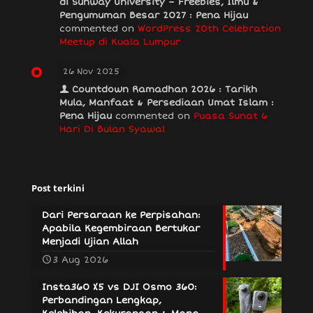
di Sunway University – Freebies, Ilmu &
Pengumuman Besar 2027 : Pena Hijau
commented on
WordPress 20th Celebration
Meetup di Kuala Lumpur
26 Nov 2025
Countdown Ramadhan 2026 : Tarikh
Mula, Manfaat & Persediaan Umat Islam :
Pena Hijau
commented on
Puasa Sunat 6
Hari Di Bulan Syawal
Post terkini
Dari Persaraan ke Perpisahan:
Apabila Kegembiraan Bertukar
Menjadi Ujian Allah
3 Aug 2026
Insta360 X5 vs DJI Osmo 360:
Perbandingan Lengkap,