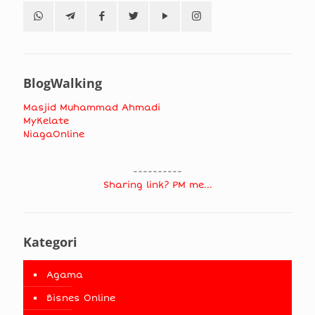
BlogWalking
Masjid Muhammad Ahmadi
MyKelate
NiagaOnline
----------
Sharing link? PM me...
Kategori
Agama
Bisnes Online