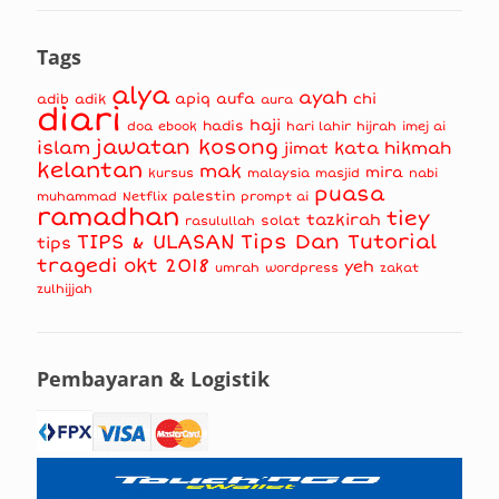
Tags
alya
ayah
apiq
aufa
chi
adib
adik
aura
diari
haji
hadis
doa
ebook
hari lahir
hijrah
imej ai
jawatan kosong
islam
kata hikmah
jimat
kelantan
mak
mira
kursus
masjid
nabi
malaysia
puasa
muhammad
palestin
Netflix
prompt ai
ramadhan
tiey
tazkirah
solat
rasulullah
TIPS & ULASAN
Tips Dan Tutorial
tips
tragedi okt 2018
yeh
umrah
wordpress
zakat
zulhijjah
Pembayaran & Logistik