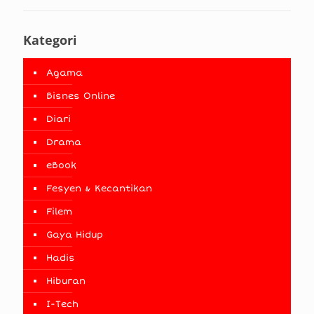
Kategori
Agama
Bisnes Online
Diari
Drama
eBook
Fesyen & Kecantikan
Filem
Gaya Hidup
Hadis
Hiburan
I-Tech