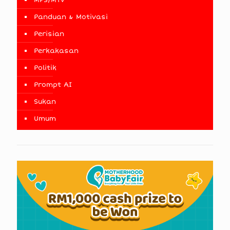
MP3/MTV
Panduan & Motivasi
Perisian
Perkakasan
Politik
Prompt AI
Sukan
Umum