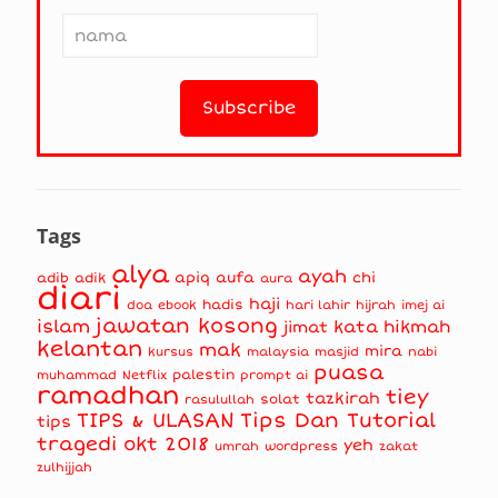
Tags
alya
ayah
apiq
aufa
chi
adib
adik
aura
diari
haji
hadis
doa
ebook
hari lahir
hijrah
imej ai
jawatan kosong
islam
kata hikmah
jimat
kelantan
mak
mira
kursus
masjid
nabi
malaysia
puasa
muhammad
palestin
Netflix
prompt ai
ramadhan
tiey
tazkirah
solat
rasulullah
TIPS & ULASAN
Tips Dan Tutorial
tips
tragedi okt 2018
yeh
umrah
wordpress
zakat
zulhijjah